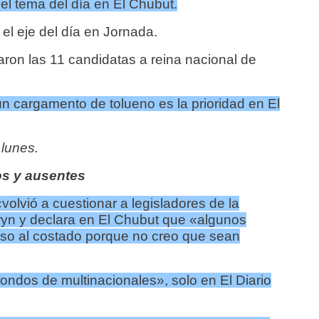
 el tema del día en El Chubut.
 el eje del día en Jornada.
aron las 11 candidatas a reina nacional de
un cargamento de tolueno es la prioridad en El
 lunes.
s y ausentes
volvió a cuestionar a legisladores de la
ryn y declara en El Chubut que «algunos
aso al costado porque no creo que sean
ondos de multinacionales», solo en El Diario