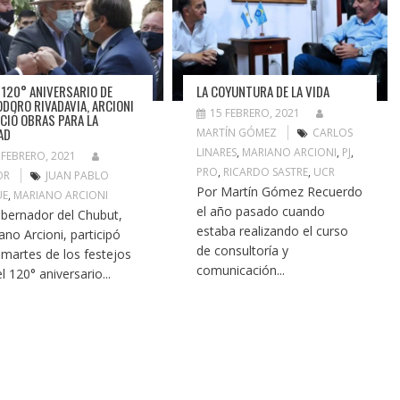
L 120° ANIVERSARIO DE
LA COYUNTURA DE LA VIDA
DORO RIVADAVIA, ARCIONI
15 FEBRERO, 2021
CIÓ OBRAS PARA LA
AD
MARTÍN GÓMEZ
CARLOS
LINARES
,
MARIANO ARCIONI
,
PJ
,
 FEBRERO, 2021
PRO
,
RICARDO SASTRE
,
UCR
OR
JUAN PABLO
Por Martín Gómez Recuerdo
UE
,
MARIANO ARCIONI
el año pasado cuando
obernador del Chubut,
estaba realizando el curso
ano Arcioni, participó
de consultoría y
 martes de los festejos
comunicación...
l 120° aniversario...