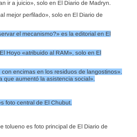
n ir a juicio», solo en El Diario de Madryn.
l mejor perfilado», solo en El Diario de
var el mecanismo?» es la editorial en El
El Hoyo «atribuido al RAM», solo en El
con encimas en los residuos de langostinos».
a que aumentó la asistencia social».
s foto central de El Chubut.
e tolueno es foto principal de El Diario de