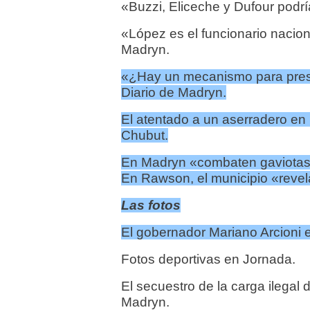
«Buzzi, Eliceche y Dufour podría
«López es el funcionario naciona
Madryn.
«¿Hay un mecanismo para preser
Diario de Madryn.
El atentado a un aserradero en 
Chubut.
En Madryn «combaten gaviotas 
En Rawson, el municipio «revel
Las fotos
El gobernador Mariano Arcioni e
Fotos deportivas en Jornada.
El secuestro de la carga ilegal d
Madryn.