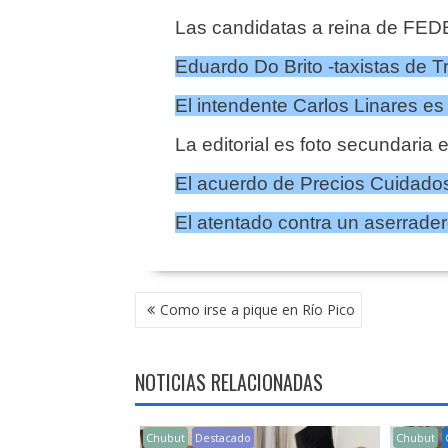
Las candidatas a reina de FEDE
Eduardo Do Brito -taxistas de T
El intendente Carlos Linares es
La editorial es foto secundaria 
El acuerdo de Precios Cuidados
El atentado contra un aserrader
NAVEGACIÓN
Como irse a pique en Río Pico
DE
ENTRADAS
NOTICIAS RELACIONADAS
Chubut
Destacado
Chubut