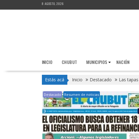
Saltar
8 AGOSTO, 2026
al
contenido
INICIO
CHUBUT
MUNICIPIOS
NACIÓN
Estás acá
Inicio
Destacado
Las tapas
Destacado
Resumen de noticias