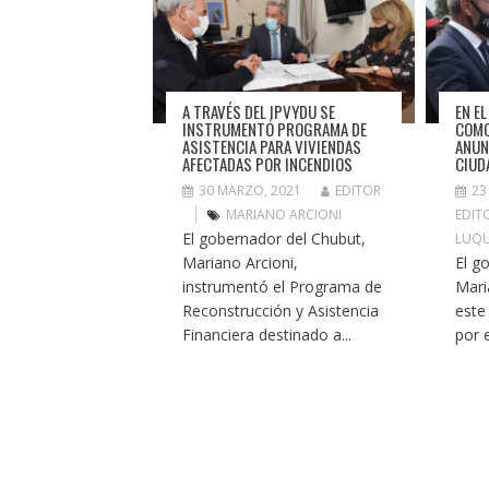
A TRAVÉS DEL IPVYDU SE
EN E
INSTRUMENTÓ PROGRAMA DE
COMO
ASISTENCIA PARA VIVIENDAS
ANUN
AFECTADAS POR INCENDIOS
CIUD
30 MARZO, 2021
EDITOR
23
MARIANO ARCIONI
EDIT
El gobernador del Chubut,
LUQ
Mariano Arcioni,
El g
instrumentó el Programa de
Mari
Reconstrucción y Asistencia
este
Financiera destinado a...
por e