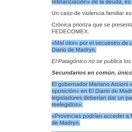
refinanciación» de la deuda, es
Un caso de violencia familiar es
Crónica prioriza que se present
FEDECOMEX.
«Mal olor» por el secuestro de 
Diario de Madryn.
El Patagónico no se publica los
Secundarios en común, único
El gobernador Mariano Arcioni «
oposición» en El Diario de Mad
legisladores deberían dar un p
reelegidos».
«Provincias podrían acceder a f
de Madryn.