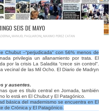
INGO SEIS DE MAYO
ADERNA
,
MANUEL PAGLIARONI
,
MAXIMO PEREZ CATAN
n de Chubut –“perjudicada” con 56% menos de
ada privilegia un allanamiento por trata. El
 por la crisis La Saladita “crece sin control”.
la vecinal de las Mil Ocho. El Diario de Madryn
s y ausentes.
onas que es título central en Jornada, también
no lo está en El Chubut y El Patagónico.
ad básica del madernismo se encuentra en El
e de Crónica y El Patagónico.