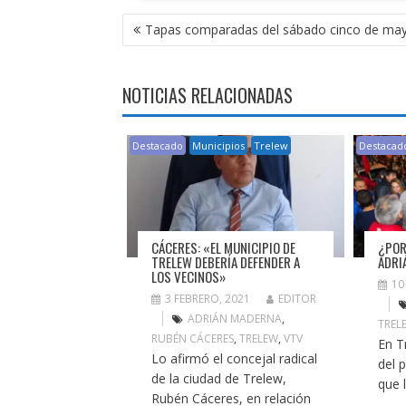
NAVEGACIÓN
Tapas comparadas del sábado cinco de may
DE
ENTRADAS
NOTICIAS RELACIONADAS
Destacado
Municipios
Trelew
Destacad
CÁCERES: «EL MUNICIPIO DE
¿POR
TRELEW DEBERÍA DEFENDER A
ADRI
LOS VECINOS»
10
3 FEBRERO, 2021
EDITOR
ADRIÁN MADERNA
,
TREL
RUBÉN CÁCERES
,
TRELEW
,
VTV
En T
Lo afirmó el concejal radical
del 
de la ciudad de Trelew,
que l
Rubén Cáceres, en relación