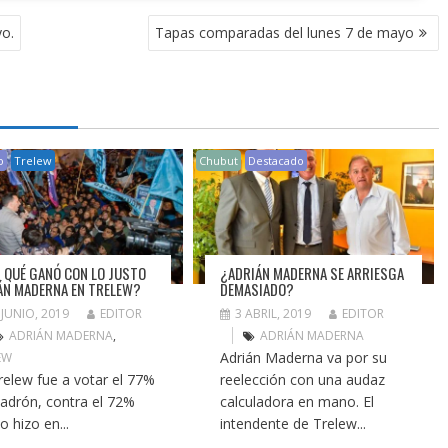
o.
Tapas comparadas del lunes 7 de mayo
o
Trelew
Chubut
Destacado
 QUÉ GANÓ CON LO JUSTO
¿ADRIÁN MADERNA SE ARRIESGA
ÁN MADERNA EN TRELEW?
DEMASIADO?
 JUNIO, 2019
EDITOR
3 ABRIL, 2019
EDITOR
ADRIÁN MADERNA
,
ADRIÁN MADERNA
Adrián Maderna va por su
EW
relew fue a votar el 77%
reelección con una audaz
padrón, contra el 72%
calculadora en mano. El
o hizo en...
intendente de Trelew...