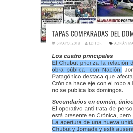
TAPAS COMPARADAS DEL DOM
6 MAYO, 2018
EDITOR
ADRIÁN M
Los cuatro principales
El Chubut prioriza la relació
obra pública- con Nación.
Jorn
Patagónico destaca que afectada
Crónica hace eje con el robo a 
no se publica los domingos.
Secundarios en común, único
El operativo anti trata de pers
está presente en Crónica, pero 
La apertura de una nueva unid
Chubut y Jornada y está ausent