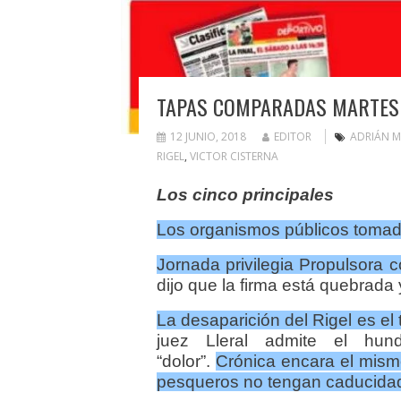
TAPAS COMPARADAS MARTES 
12 JUNIO, 2018
EDITOR
ADRIÁN 
RIGEL
,
VICTOR CISTERNA
Los cinco principales
Los organismos públicos
tomad
Jornada privilegia Propulsora 
dijo que la firma está quebrada
La desaparición del Rigel es el
juez Lleral admite el hund
“dolor”.
Crónica encara el mism
pesqueros no tengan caducidad