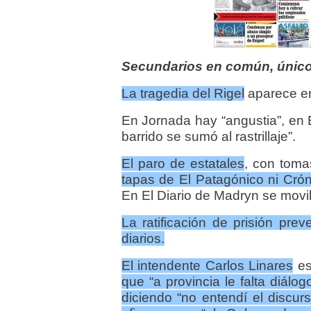
Secundarios en común, único
La tragedia del Rigel
aparece en
En Jornada hay “angustia”, en
barrido se sumó al rastrillaje”.
El paro de estatales
, con toma
tapas de El Patagónico ni Crón
En El Diario de Madryn se movili
La ratificación de prisión pre
diarios.
El intendente Carlos Linares
es
que “a provincia le falta diálog
diciendo “no entendí el discur