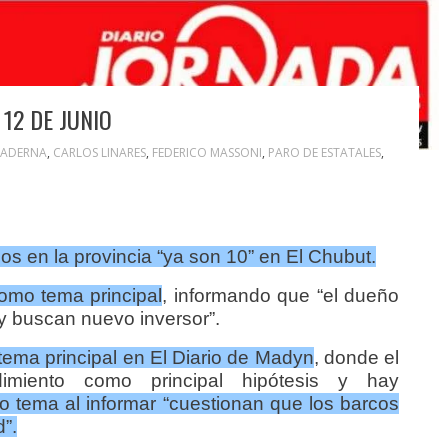
12 DE JUNIO
MADERNA
,
CARLOS LINARES
,
FEDERICO MASSONI
,
PARO DE ESTATALES
,
os en la provincia
“ya son 10” en El Chubut.
como tema principal
, informando que “el dueño
 y buscan nuevo inversor”.
 tema principal en El Diario de Madyn
, donde el
imiento como principal hipótesis y hay
o tema al informar “cuestionan que los barcos
”.