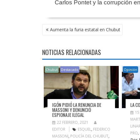
Carlos Pontet y la corrupción en
NAVEGACIÓN
Aumenta la furia estatal en Chubut
DE
ENTRADAS
NOTICIAS RELACIONADAS
Chubut
Destacado
Opinión
IGÓN PIDIÓ LA RENUNCIA DE
LA C
MASSONI Y DENUNCIÓ
15
ESPIONAJE ILEGAL
MART
22 FEBRERO, 2021
LINA
EDITOR
ESQUEL
,
FEDERICO
PRO
,
MASSONI
,
POLICÍA DEL CHUBUT
,
Por 