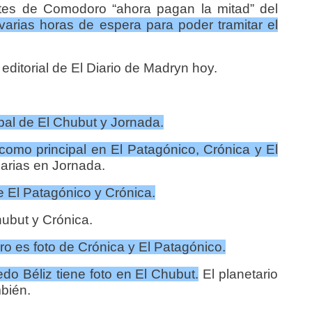
ntes de Comodoro “ahora pagan la mitad” del
varias horas de espera para poder tramitar el
 editorial de El Diario de Madryn hoy.
cipal de El Chubut y Jornada.
como principal en El Patagónico, Crónica y El
rias en Jornada.
de El Patagónico y Crónica.
hubut y Crónica.
ro es foto de Crónica y El Patagónico.
edo Béliz tiene foto en El Chubut.
El planetario
bién.