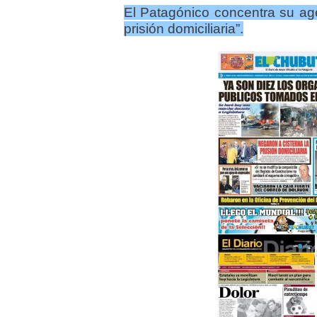
El Patagónico concentra su ag
prisión domiciliaria”.