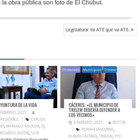
 la obra pública son foto de El Chubut.
Legislatura: Va ATE que va ATE.
Destacado
Municipios
Trelew
OYUNTURA DE LA VIDA
CÁCERES: «EL MUNICIPIO DE
TRELEW DEBERÍA DEFENDER A
 FEBRERO, 2021
LOS VECINOS»
ÍN GÓMEZ
CARLOS
3 FEBRERO, 2021
EDITOR
RES
,
MARIANO ARCIONI
,
PJ
,
ADRIÁN MADERNA
,
RICARDO SASTRE
,
UCR
RUBÉN CÁCERES
,
TRELEW
,
VTV
Martín Gómez Recuerdo