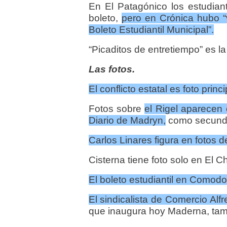
En El Patagónico los estudia
boleto,
pero en Crónica hubo “
Boleto Estudiantil Municipal”.
“Picaditos de entretiempo” es la
Las fotos.
El conflicto estatal es foto prin
Fotos sobre
el Rigel aparecen 
Diario de Madryn,
como secunda
Carlos Linares figura en fotos 
Cisterna tiene foto solo en El C
El boleto estudiantil en Comodo
El sindicalista de Comercio Alfr
que inaugura hoy Maderna, tam