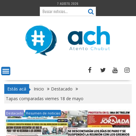
Saltar
7 AGOSTO, 2026
al
contenido
Estás acá
Inicio
Destacado
Tapas comparadas viernes 18 de mayo
Destacado
Resumen de noticias