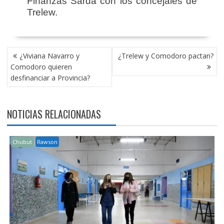
Finanzas Sardá con los concejales de
Trelew.
NAVEGACIÓN
¿Viviana Navarro y
¿Trelew y Comodoro pactan?
DE
Comodoro quieren
ENTRADAS
desfinanciar a Provincia?
NOTICIAS RELACIONADAS
Chubut
Rawson