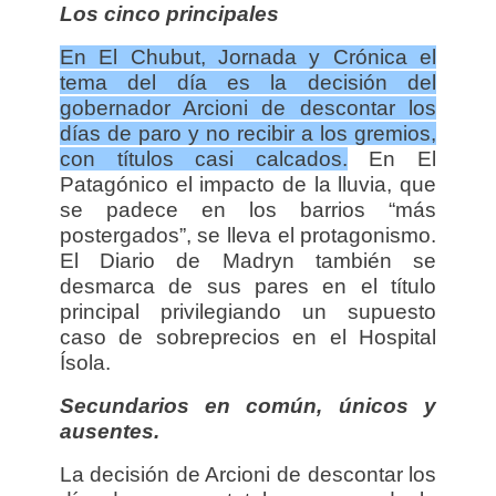
Los cinco principales
En El Chubut, Jornada y Crónica el
tema del día es la decisión del
gobernador Arcioni de descontar los
días de paro y no recibir a los gremios,
con títulos casi calcados.
En El
Patagónico el impacto de la lluvia, que
se padece en los barrios “más
postergados”, se lleva el protagonismo.
El Diario de Madryn también se
desmarca de sus pares en el título
principal privilegiando un supuesto
caso de sobreprecios en el Hospital
Ísola.
Secundarios en común, únicos y
ausentes.
La decisión de Arcioni de descontar los