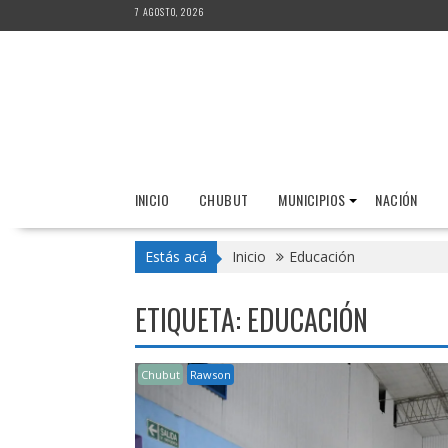
Saltar
7 AGOSTO, 2026
al
contenido
INICIO
CHUBUT
MUNICIPIOS
NACIÓN
Estás acá
Inicio
Educación
ETIQUETA:
EDUCACIÓN
Chubut
Rawson