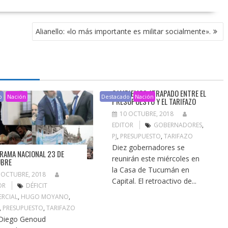
Alianello: «lo más importante es militar socialmente».
CAMBIEMOS ATRAPADO ENTRE EL
o
Nación
Destacado
Nación
PRESUPUESTO Y EL TARIFAZO
10 OCTUBRE, 2018
EDITOR
GOBERNADORES
,
PJ
,
PRESUPUESTO
,
TARIFAZO
Diez gobernadores se
RAMA NACIONAL 23 DE
reunirán este miércoles en
UBRE
la Casa de Tucumán en
 OCTUBRE, 2018
Capital. El retroactivo de...
OR
DÉFICIT
RCIAL
,
HUGO MOYANO
,
,
PRESUPUESTO
,
TARIFAZO
Diego Genoud