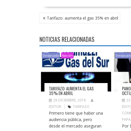
NAVEGACIÓN
Tarifazo: aumenta el gas 35% en abril
DE
ENTRADAS
NOTICIAS RELACIONADAS
Destacado
Nación
Destacad
TARIFAZO: AUMENTA EL GAS
PANO
35% EN ABRIL
OCT
28 DICIEMBRE, 2018
23
EDITOR
TARIFAZO
EDIT
Primero tiene que haber una
COME
audiencia pública, pero
PAPA
desde el mercado aseguran
Por 