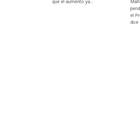
que el aumento ya...
Maña
pend
el P
dice