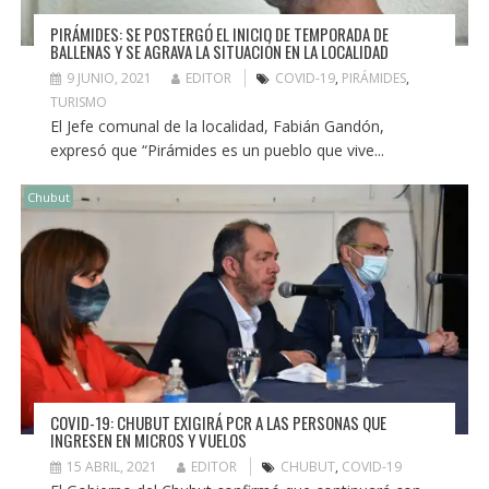
PIRÁMIDES: SE POSTERGÓ EL INICIO DE TEMPORADA DE
BALLENAS Y SE AGRAVA LA SITUACIÓN EN LA LOCALIDAD
9 JUNIO, 2021
EDITOR
COVID-19
,
PIRÁMIDES
,
TURISMO
El Jefe comunal de la localidad, Fabián Gandón,
expresó que “Pirámides es un pueblo que vive...
Chubut
COVID-19: CHUBUT EXIGIRÁ PCR A LAS PERSONAS QUE
INGRESEN EN MICROS Y VUELOS
15 ABRIL, 2021
EDITOR
CHUBUT
,
COVID-19