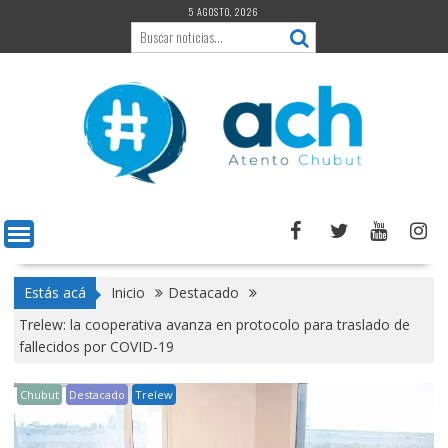
Saltar
5 AGOSTO, 2026
al
contenido
Estás acá
Inicio
Destacado
Trelew: la cooperativa avanza en protocolo para traslado de
fallecidos por COVID-19
Chubut
Destacado
Trelew