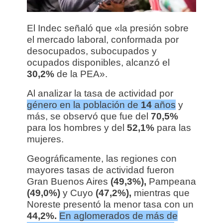
El Indec señaló que «la presión sobre
el mercado laboral, conformada por
desocupados, subocupados y
ocupados disponibles, alcanzó el
30,2%
de la PEA».
Al analizar la tasa de actividad por
género en la población de
14
años
y
más, se observó que fue del
70,5%
para los hombres y del
52,1%
para las
mujeres.
Geográficamente, las regiones con
mayores tasas de actividad fueron
Gran Buenos Aires
(49,3%),
Pampeana
(49,0%)
y Cuyo
(47,2%),
mientras que
Noreste presentó la menor tasa con un
44,2%.
En aglomerados de más de