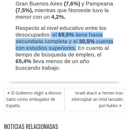
Gran Buenos Aires
(7,6%)
y Pampeana
(7,5%),
mientras que Noroeste tuvo la
menor con un
4,2%.
Respecto al nivel educativo entre los
desocupados:
el
69,5%
tiene hasta
secundaria completa y el
30,5%
cuenta
con estudios superiores.
En cuanto al
tiempo de búsqueda de empleo, el
65,4%
lleva menos de un año
buscando trabajo.
NAVEGACIÓN
El Gobierno eligió a Alonso
Israel atacó a Yemen tras
DE
Sainz como embajador de
interceptar un misil lanzado
ENTRADAS
España
por hutíes
NOTICIAS RELACIONADAS