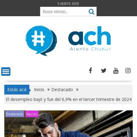
Saltar
5 AGOSTO, 2026
al
contenido
Estás acá
Inicio
Destacado
El desempleo bajó y fue del 6,9% en el tercer trimestre de 2024
Destacado
Nación