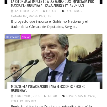
LA REFORMA AL IMPUESTO A LAS GANANCIAS IMPULSADA POR
MASSA PERJUDICARÁ A TRABAJADORES PATAGÓNICOS
12 FEBRERO, 2021
EDITOR
DIPUTADOS
,
GANANCIAS
,
MASSA
,
PASQUINI
El proyecto que impulsa el Gobierno Nacional y el
titular de la Cámara de Diputados, Sergio...
Destacado
Nación
MONZÓ: «LA POLARIZACIÓN GANA ELECCIONES PERO NO
GOBIERNA”,
7 DICIEMBRE, 2018
EDITOR
DIPUTADOS
,
MONZÒ
,
ROGELIO FRIGERIO
Reelecto al frente de Diputados, reivindica Monzó la