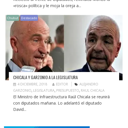
«rosca» política y le moja la oreja a...
Chubut
Destacado
CHICALA Y GARZONIO A LA LEGISLATURA
4 DICIEMBRE, 2018
EDITOR
ALEJANDRO
GARZONIO
,
LEGISLATURA
,
PRESUPUESTO
,
RAUL CHICALA
El Ministro de Infraestructura Raúl Chicala se reunirá
con diputados mañana. Lo adelantó el diputado
David...