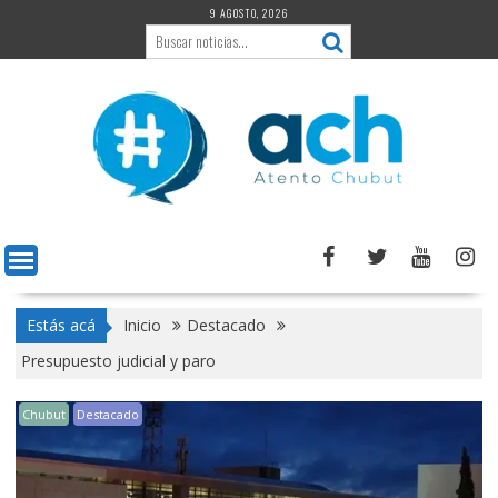
Saltar
9 AGOSTO, 2026
al
contenido
Estás acá
Inicio
Destacado
Presupuesto judicial y paro
Chubut
Destacado