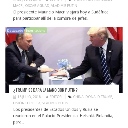
MACRI
,
OSCAR AGUAD
,
VLADIMIR PUTIN
El presidente Mauricio Macri viajará hoy a Sudáfrica
para participar allí de la cumbre de jefes...
Destacado
Internacional
¿TRUMP SE DARÁ LA MANO CON PUTIN?
16 JULIO, 2018
EDITOR
CHINA
,
DONALD TRUMP
,
UNIÓN EUROPEA
,
VLADIMIR PUTIN
Los presidentes de Estados Unidos y Rusia se
reunieron en el Palacio Presidencial Helsinki, Finlandia,
para...