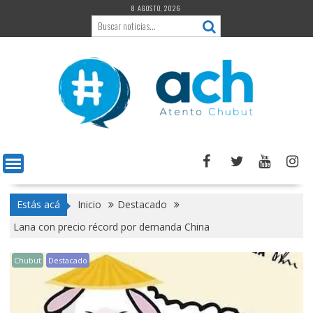
Saltar
8 AGOSTO, 2026
al
contenido
Estás acá
Inicio
Destacado
Lana con precio récord por demanda China
Chubut
Destacado