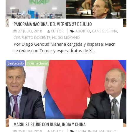
PANORAMA NACIONAL DEL VIERNES 27 DE JULIO
27 JULIO, 2018
EDITOR
ABORTO
,
CAMPO
,
CHINA
,
CONFLICTO DOCENTE
,
HUGO MOYANO
Por Diego Genoud Mañana cargada y dispersa: Macri
se reúne con Temer y espera frutos de Xi...
Destacado
Internacional
MACRI SE REÚNE CON RUSIA, INDIA Y CHINA
25 JULIO, 2018
EDITOR
CHINA
,
INDIA
,
MAURICIO