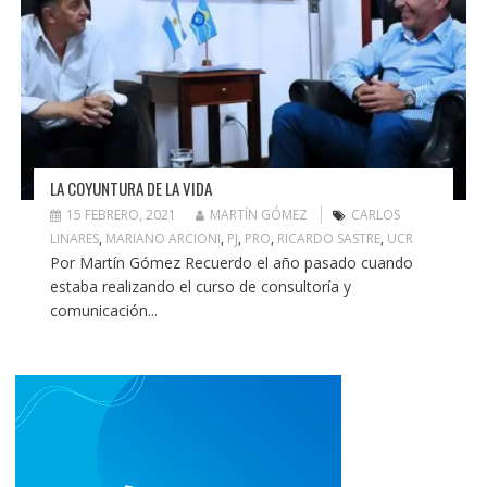
LA COYUNTURA DE LA VIDA
15 FEBRERO, 2021
MARTÍN GÓMEZ
CARLOS
LINARES
,
MARIANO ARCIONI
,
PJ
,
PRO
,
RICARDO SASTRE
,
UCR
Por Martín Gómez Recuerdo el año pasado cuando
estaba realizando el curso de consultoría y
comunicación...