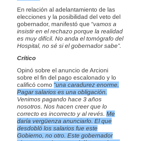
En relación al adelantamiento de las
elecciones y la posibilidad del veto del
gobernador, manifestó que “
vamos a
insistir en el rechazo porque la realidad
es muy difícil. No anda el tomógrafo del
Hospital, no sé si el gobernador sabe”.
Crítico
Opinó sobre el anuncio de Arcioni
sobre el fin del pago escalonado y lo
calificó como
“
u
na caradurez enorme.
Pagar salarios es una obligación.
Venimos pagando hace 3 años
nosotros. Nos hacen creer que lo
correcto es incorrecto y al revés.
Me
daría vergüenza anunciarlo. El que
desdobló los salarios fue este
Gobierno, no otro. Este gobernador