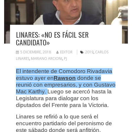
LINARES: «NO ES FÁCIL SER
CANDIDATO»
5 DICIEMBRE, 2018
EDITOR
2019
,
CARLOS
LINARES
,
MARIANO ARCIONI
,
PJ
El intendente de Comodoro Rivadavia
estuvo ayer en
Rawson
donde se
reunió con empresarios, y con Gustavo
Mac Karthy.
Luego se acercó hasta la
Legislatura para dialogar con los
diputados del Frente para la Victoria.
Linares se refirió a lo que será el
encuentro partidario del peronismo de
este sábado donde será anfitrión.