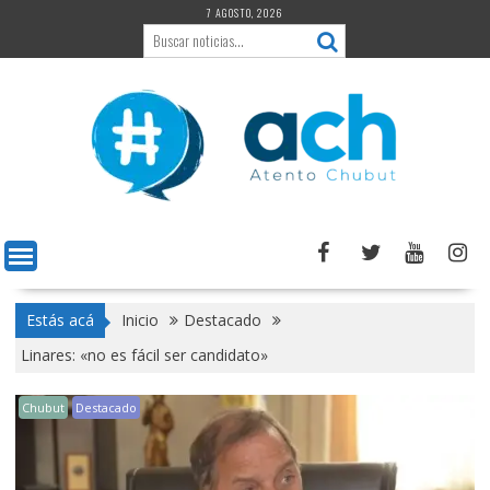
Saltar
7 AGOSTO, 2026
al
contenido
Estás acá
Inicio
Destacado
Linares: «no es fácil ser candidato»
Chubut
Destacado