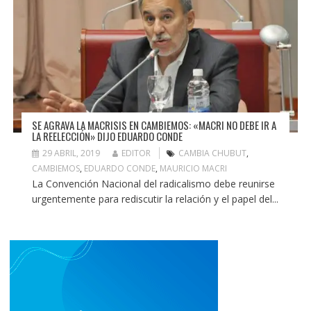
SE AGRAVA LA MACRISIS EN CAMBIEMOS: «MACRI NO DEBE IR A
LA REELECCIÓN» DIJO EDUARDO CONDE
29 ABRIL, 2019
EDITOR
CAMBIA CHUBUT
,
CAMBIEMOS
,
EDUARDO CONDE
,
MAURICIO MACRI
La Convención Nacional del radicalismo debe reunirse
urgentemente para rediscutir la relación y el papel del...