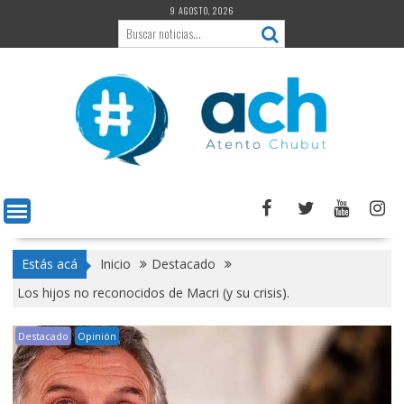
Saltar
9 AGOSTO, 2026
al
contenido
Estás acá
Inicio
Destacado
Los hijos no reconocidos de Macri (y su crisis).
Destacado
Opinión