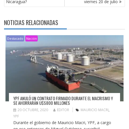
Nicaragua?
viernes 20 de julio
ENTRADAS
NOTICIAS RELACIONADAS
Destacado
Nación
YPF ANULÓ UN CONTRATO FIRMADO DURANTE EL MACRISMO Y
SE AHORRARÁN U$S800 MILLONES
20 OCTUBRE, 2020
EDITOR
MAURICIO MACRI
,
YPF
Durante el gobierno de Mauricio Macri, YPF, a cargo
en ese entonces de Miguel Gutiérrez, suscribió...