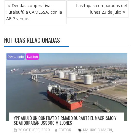
NAVEGACIÓN
Deudas cooperativas:
Las tapas comparadas del
DE
Futaleufú a CAMESSA, con la
lunes 23 de julio
ENTRADAS
AFIP vemos.
NOTICIAS RELACIONADAS
Destacado
Nación
YPF ANULÓ UN CONTRATO FIRMADO DURANTE EL MACRISMO Y
SE AHORRARÁN U$S800 MILLONES
20 OCTUBRE, 2020
EDITOR
MAURICIO MACRI
,