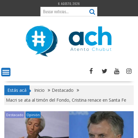
Saltar
6 AGOSTO, 2026
al
contenido
Estás acá
Inicio
Destacado
Macri se ata al timón del Fondo, Cristina renace en Santa Fe
Destacado
Opinión