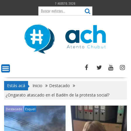
Saltar
7 AGOSTO, 2026
al
contenido
Estás acá
Inicio
Destacado
¿Ongarato atascado en el Badén de la protesta social?
Destacado
Esquel