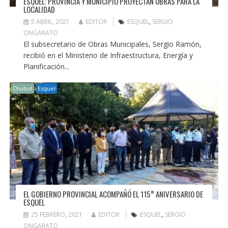
ESQUEL: PROVINCIA Y MUNICIPIO PROYECTAN OBRAS PARA LA
LOCALIDAD
5 ABRIL, 2021
EDITOR
ESQUEL
,
SERGIO
ONGARATO
El subsecretario de Obras Municipales, Sergio Ramón,
recibió en el Ministerio de Infraestructura, Energía y
Planificación...
Chubut
Esquel
EL GOBIERNO PROVINCIAL ACOMPAÑÓ EL 115° ANIVERSARIO DE
ESQUEL
25 FEBRERO, 2021
EDITOR
ESQUEL
,
SERGIO
ONGARATO