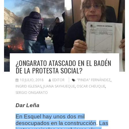
¿ONGARATO ATASCADO EN EL BADÉN
DE LA PROTESTA SOCIAL?
10 JULIO, 2018
EDITOR
"PINDA" FERNÁNDEZ
,
INGRID IGLESIAS
,
JUANA SAYHUEQUE
,
OSCAR CHEUQUE
,
SERGIO ONGARATO
Dar Leña
En Esquel hay unos dos mil
desocupados en la construcción
.
Las