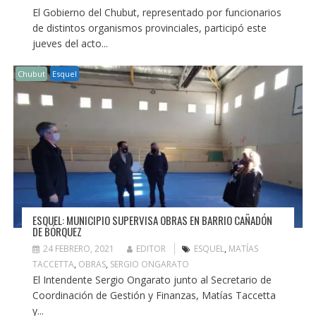
El Gobierno del Chubut, representado por funcionarios
de distintos organismos provinciales, participó este
jueves del acto...
Chubut
Esquel
ESQUEL: MUNICIPIO SUPERVISA OBRAS EN BARRIO CAÑADÓN
DE BÓRQUEZ
24 FEBRERO, 2021
EDITOR
ESQUEL
,
MATÍAS
TACCETTA
,
OBRAS
,
SERGIO ONGARATO
El Intendente Sergio Ongarato junto al Secretario de
Coordinación de Gestión y Finanzas, Matías Taccetta
y...