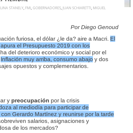
LINA STANELY
,
FMI
,
GOBERNADORES
,
JUAN SCHIARETTI
,
MIGUEL
Por Diego Genoud
uación furiosa, el dólar ¿le da? aire a Macri.
El
 apura el Presupuesto 2019 con los
ha del deterioro económico y social por el
.
Inflación muy arriba, consumo abajo
y dos
nsajes opuestos y complementarios.
lar y
preocupación
por la crisis
oza al mediodía para participar de
 con Gerardo Martínez y reunirse por la tarde
breviven salarios, asignaciones y
iadosa de los mercados?