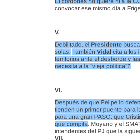
El cordobés no quiere ni a la C
convocar ese mismo día a Friger
V
.
Debilitado, el
Presidente
busca
solas.
También
Vidal
cita a los
territorios ante el desborde y 
necesita a la “vieja política”?
VI.
Después de que Felipe lo defe
tienden un primer puente para 
para una gran PASO: que Crist
que compita
. Moyano y el SMAT
intendentes del PJ que la sigue
VII.