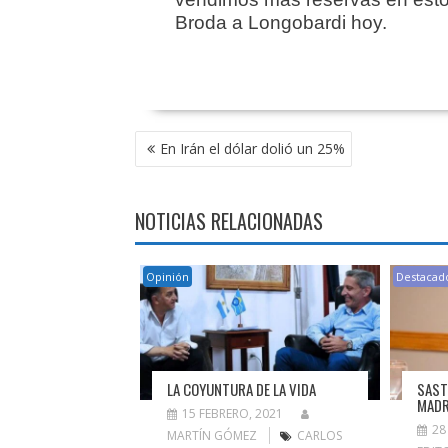
Broda a Longobardi hoy.
NAVEGACIÓN
En Irán el dólar dolió un 25%
DE
ENTRADAS
NOTICIAS RELACIONADAS
Opinión
Destacad
LA COYUNTURA DE LA VIDA
SAST
MADR
15 FEBRERO, 2021
28
MARTÍN GÓMEZ
CARLOS