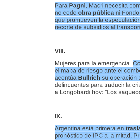
Para
Pagni
, Macri necesita conv
no cede
obra pública
ni Fondo 
que promueven la especulación 
recorte de subsidios al transpo
VIII.
Mujeres para la emergencia.
Co
el mapa de riesgo ante el combo
acentúa
Bullrich
su operación 
delincuentes para traducir la cri
a Longobardi hoy: “Los saqueos
IX
.
Argentina está primera en
trasl
pronóstico de IPC a la mitad. Pr