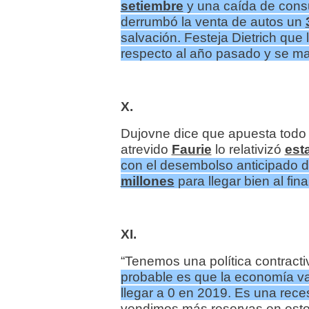
setiembre
y una caída de con
derrumbó la venta de autos un
salvación. Festeja Dietrich qu
respecto al año pasado y se ma
X.
Dujovne dice que apuesta tod
atrevido
Faurie
lo relativizó
est
con el desembolso anticipado de
millones
para llegar bien al fin
XI.
“Tenemos una política contracti
probable es que la economía va 
llegar a 0 en 2019. Es una rec
vendimos más reservas en esto