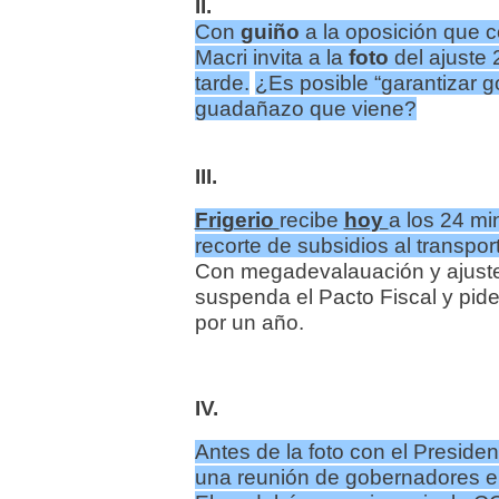
II.
Con
guiño
a la oposición que
Macri invita a la
foto
del ajuste
tarde.
¿Es posible “garantizar g
guadañazo que viene?
III.
Frigerio
recibe
hoy
a los 24 m
recorte de subsidios al transpor
Con megadevalauación y ajuste
suspenda el Pacto Fiscal y pide
por un año.
IV.
Antes de la foto con el Presiden
una reunión de gobernadores en