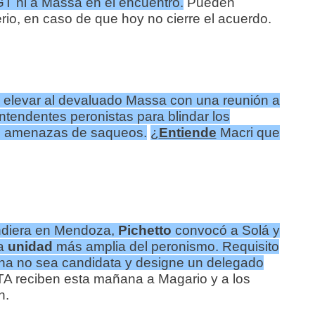
GT ni a Massa en el encuentro.
Pueden
io, en caso de que hoy no cierre el acuerdo.
 elevar al devaluado Massa con una reunión a
 intendentes peronistas para blindar los
las amenazas de saqueos.
¿
Entiende
Macri que
ndiera en Mendoza,
Pichetto
convocó a Solá y
la
unidad
más amplia del peronismo. Requisito
ina no sea candidata y designe un delegado
A reciben esta mañana a Magario y a los
n.