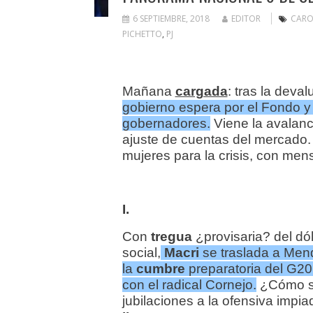
6 SEPTIEMBRE, 2018
EDITOR
CARO
PICHETTO
,
PJ
Mañana
cargada
: tras la deval
gobierno espera por el Fondo y
gobernadores.
Viene la avalanc
ajuste de cuentas del mercado
mujeres para la crisis, con me
I.
Con
tregua
¿provisaria? del dó
social,
Macri
se traslada a Mend
la
cumbre
preparatoria del G20
con el radical Cornejo.
¿Cómo so
jubilaciones a la ofensiva imp