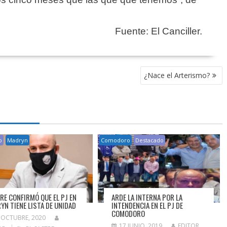
Fuente: El Canciller.
¿Nace el Arterismo?
o
Madryn
Comodoro
Destacado
RE CONFIRMÓ QUE EL PJ EN
ARDE LA INTERNA POR LA
YN TIENE LISTA DE UNIDAD
INTENDENCIA EN EL PJ DE
COMODORO
 OCTUBRE, 2020
17 JUNIO, 2019
EDITOR