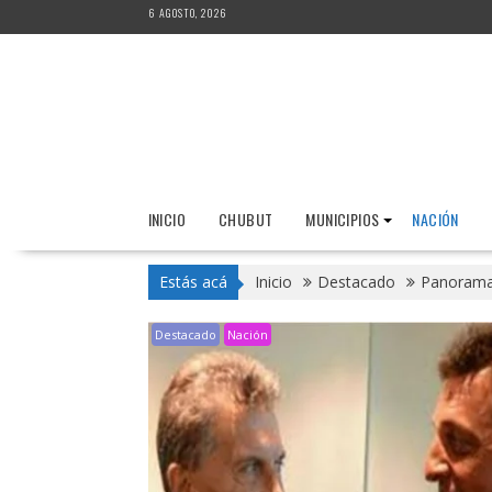
Saltar
6 AGOSTO, 2026
al
contenido
INICIO
CHUBUT
MUNICIPIOS
NACIÓN
Estás acá
Inicio
Destacado
Panorama 
Destacado
Nación