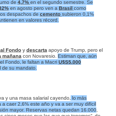
sumo de
4,7%
en el segundo semestre. Se
32%
en agosto pero ven a
Brasil
como
e los despachos de
cemento
subieron 0,1%
ntienen en valores récord.
o
al Fondo
y
descarta
apoyo de Trump, pero el
a mañana
con Novaresio.
Estiman que, aún
l Fondo, le faltan a Macri
U$S5.000
al de su mandato.
va y una masa salarial cayendo,
lo más
a caer 2,6% este año y va a ser muy difícil
esión mayor. Reservas netas quedan 16.000
,
s cinco meses que las que que tenemos”, de