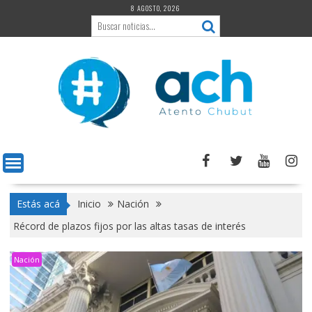
Saltar
8 AGOSTO, 2026
al
contenido
Estás acá
Inicio
Nación
Récord de plazos fijos por las altas tasas de interés
Nación