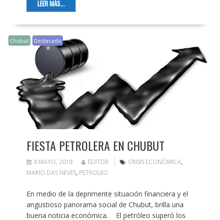
LEER MÁS...
Chubut
Destacado
FIESTA PETROLERA EN CHUBUT
8 MAYO, 2018
EDITOR
CRISIS ECONÓMICA
,
MARIO DAS NEVES
,
PETROLEO
En medio de la deprimente situación financiera y el
angustioso panorama social de Chubut, brilla una
buena noticia económica. El petróleo superó los