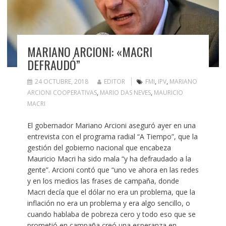
MARIANO ARCIONI: «MACRI
DEFRAUDÓ”
24 OCTUBRE, 2018
EDITOR
FMI
,
IPV
,
MARIANO
ARCIONI COOPERATIVAS
,
MARIO DAS NEVES
,
MAURICIO
MACRI
El gobernador Mariano Arcioni aseguró ayer en una
entrevista con el programa radial “A Tiempo”, que la
gestión del gobierno nacional que encabeza
Mauricio Macri ha sido mala “y ha defraudado a la
gente”. Arcioni contó que “uno ve ahora en las redes
y en los medios las frases de campaña, donde
Macri decía que el dólar no era un problema, que la
inflación no era un problema y era algo sencillo, o
cuando hablaba de pobreza cero y todo eso que se
prometió en campaña creó una esperanza en…