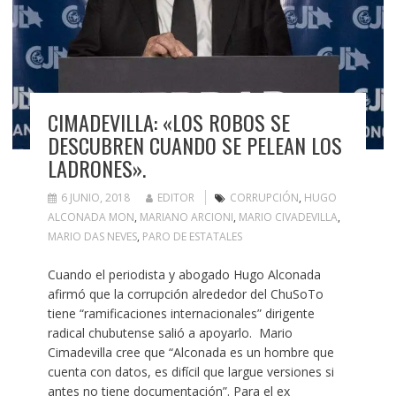
CIMADEVILLA: «LOS ROBOS SE
DESCUBREN CUANDO SE PELEAN LOS
LADRONES».
6 JUNIO, 2018
EDITOR
CORRUPCIÓN
,
HUGO
ALCONADA MON
,
MARIANO ARCIONI
,
MARIO CIVADEVILLA
,
MARIO DAS NEVES
,
PARO DE ESTATALES
Cuando el periodista y abogado Hugo Alconada
afirmó que la corrupción alrededor del ChuSoTo
tiene “ramificaciones internacionales” dirigente
radical chubutense salió a apoyarlo. Mario
Cimadevilla cree que “Alconada es un hombre que
cuenta con datos, es difícil que largue versiones si
antes no tiene documentación”. Para el ex