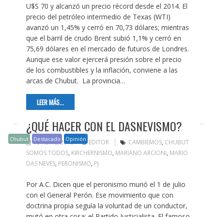
U$S 70 y alcanzó un precio récord desde el 2014. El
precio del petróleo intermedio de Texas (WTI)
avanzó un 1,45% y cerró en 70,73 dólares; mientras
que el barril de crudo Brent subió 1,1% y cerró en
75,69 dólares en el mercado de futuros de Londres.
Aunque ese valor ejercerá presión sobre el precio
de los combustibles y la inflación, conviene a las
arcas de Chubut. La provincia…
LEER MÁS...
¿QUÉ HACER CON EL DASNEVISMO?
Chubut
Destacado
Opinión
15 ABRIL, 2018
EDITOR
CAMBIEMOS
,
CHUBUT
SOMOS TODOS
,
KIRCHERNISMO
,
MARIANO ARCIONI
,
MARIO
DAS NEVES
,
PERONISMO
,
PJ
Por A.C. Dicen que el peronismo murió el 1 de julio
con el General Perón. Ese movimiento que con
doctrina propia seguía la voluntad de un conductor,
mutó en otra cosa: el Partido Justicialista. El famoso