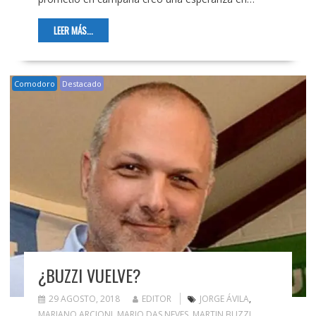
LEER MÁS...
Comodoro
Destacado
¿BUZZI VUELVE?
29 AGOSTO, 2018
EDITOR
JORGE ÁVILA
,
MARIANO ARCIONI
,
MARIO DAS NEVES
,
MARTIN BUZZI
,