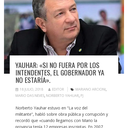
YAUHAR: «SI NO FUERA POR LOS
INTENDENTES, EL GOBERNADOR YA
NO ESTARÍA».
18 JULIO, 2018
EDITOR
MARIANO ARCIONI
,
MARIO DAS NEVES
,
NORBERTO YAHUAR
,
PJ
Norberto Yauhar estuvo en “La voz del
militante”, habló sobre obra pública y corrupción y
recordó que «cuando llegamos con Mario la
provincia tenía 12 empresas inscriptas. En 2007