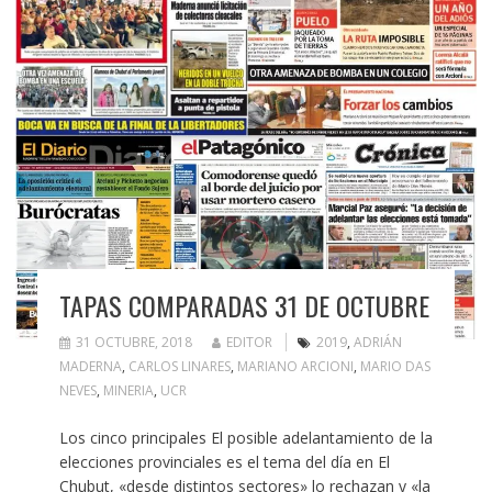
TAPAS COMPARADAS 31 DE OCTUBRE
31 OCTUBRE, 2018
EDITOR
2019
,
ADRIÁN
MADERNA
,
CARLOS LINARES
,
MARIANO ARCIONI
,
MARIO DAS
NEVES
,
MINERIA
,
UCR
Los cinco principales El posible adelantamiento de la
elecciones provinciales es el tema del día en El
Chubut, «desde distintos sectores» lo rechazan y «la