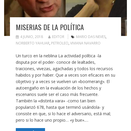
MISERIAS DE LA POLÍTICA
4 JUNIO, 2018
EDITOR
MARIO DAS NEVES
,
NORBERTO YAHUAR
,
PETROLEO
,
VIVIANA NAVARRO
Un turco en la neblina La actividad política -la
disputa por el poder- conoce de lealtades,
traiciones, vivezas, agachadas y todos los recursos
habidos y por haber. Que a veces son eficaces en su
objetivo y a veces se vuelven un «boomerang». El
autoengaño en la evaluación de los hechos y
escenarios suele ser el caso más frecuente.
También la «distinta vara» -como tan bien
popularizó 678, hasta que terminó usándola- y
consiste en que, si lo hace el adversario, está mal;
pero si lo hace uno propio… «y bue».…