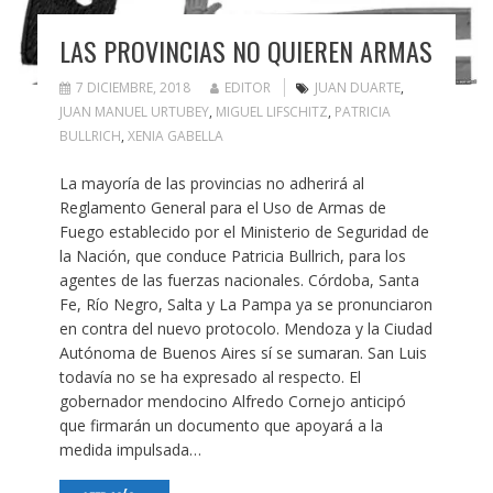
LAS PROVINCIAS NO QUIEREN ARMAS
7 DICIEMBRE, 2018
EDITOR
JUAN DUARTE
,
JUAN MANUEL URTUBEY
,
MIGUEL LIFSCHITZ
,
PATRICIA
BULLRICH
,
XENIA GABELLA
La mayoría de las provincias no adherirá al
Reglamento General para el Uso de Armas de
Fuego establecido por el Ministerio de Seguridad de
la Nación, que conduce Patricia Bullrich, para los
agentes de las fuerzas nacionales. Córdoba, Santa
Fe, Río Negro, Salta y La Pampa ya se pronunciaron
en contra del nuevo protocolo. Mendoza y la Ciudad
Autónoma de Buenos Aires sí se sumaran. San Luis
todavía no se ha expresado al respecto. El
gobernador mendocino Alfredo Cornejo anticipó
que firmarán un documento que apoyará a la
medida impulsada…