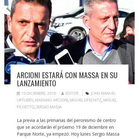
ARCIONI ESTARÁ CON MASSA EN SU
LANZAMIENTO
10 DICIEMBRE, 2018
EDITOR
JUAN MANUEL
URTUBEY
,
MARIANO ARCIONI
,
MIGUEL LIFSCHITZ
,
MIGUEL
PICHETTO
,
SERGIO MASSA
La previa a las primarias del peronismo de centro
que se acordarán el próximo 19 de diciembre en
Parque Norte, ya empezó. Hoy lunes Sergio Massa