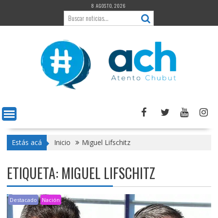
Saltar
8 AGOSTO, 2026
al
contenido
Estás acá
Inicio
Miguel Lifschitz
ETIQUETA:
MIGUEL LIFSCHITZ
Destacado
Nación