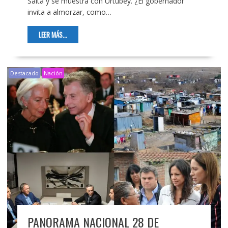
Salta y se muestra con Urtubey. ¿El gobernador
invita a almorzar, como…
LEER MÁS...
Destacado
Nación
PANORAMA NACIONAL 28 DE