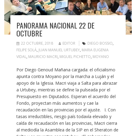
PANORAMA NACIONAL 22 DE
OCTUBRE
22 OCTUBRE, 2018
EDITOR
DIEGO BOSSIO
,
FELIPE SOLÁ
,
JUAN MANUEL URTUBEY
,
MARIA EUGENIA
VIDAL
,
MAURICIO MACRI
,
MIGUEL PICHETTO
,
MOYANO
Por Diego Genoud Mañana cargada: el oficialismo
apunta contra Moyano por la marcha a Luján y el
apoyo de la Iglesia. Macri viaja a Salta para abrazar
a Urtubey, mientras se define la pulseada por el
Presupuesto en Diputados. Esperan el acuerdo del
Fondo, proyectan más aumentos y cae la
recaudación en las provincias por el ajuste. I. Con
tasas irreductibles, riesgo país todavía elevado y
caída de recaudación en las provincias, Macri cierra
al mediodía la Asamblea de la SIP en el Sheraton de