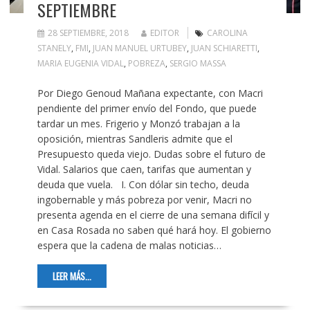
SEPTIEMBRE
28 SEPTIEMBRE, 2018
EDITOR
CAROLINA
STANELY
,
FMI
,
JUAN MANUEL URTUBEY
,
JUAN SCHIARETTI
,
MARIA EUGENIA VIDAL
,
POBREZA
,
SERGIO MASSA
Por Diego Genoud Mañana expectante, con Macri
pendiente del primer envío del Fondo, que puede
tardar un mes. Frigerio y Monzó trabajan a la
oposición, mientras Sandleris admite que el
Presupuesto queda viejo. Dudas sobre el futuro de
Vidal. Salarios que caen, tarifas que aumentan y
deuda que vuela. I. Con dólar sin techo, deuda
ingobernable y más pobreza por venir, Macri no
presenta agenda en el cierre de una semana difícil y
en Casa Rosada no saben qué hará hoy. El gobierno
espera que la cadena de malas noticias…
LEER MÁS...