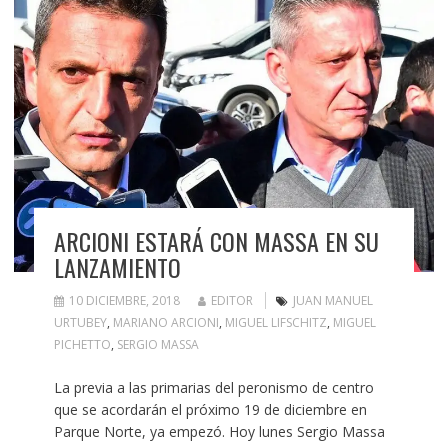
ARCIONI ESTARÁ CON MASSA EN SU
LANZAMIENTO
10 DICIEMBRE, 2018
EDITOR
JUAN MANUEL
URTUBEY
,
MARIANO ARCIONI
,
MIGUEL LIFSCHITZ
,
MIGUEL
PICHETTO
,
SERGIO MASSA
La previa a las primarias del peronismo de centro
que se acordarán el próximo 19 de diciembre en
Parque Norte, ya empezó. Hoy lunes Sergio Massa