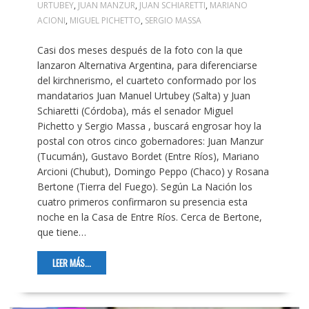
URTUBEY
,
JUAN MANZUR
,
JUAN SCHIARETTI
,
MARIANO
ACIONI
,
MIGUEL PICHETTO
,
SERGIO MASSA
Casi dos meses después de la foto con la que
lanzaron Alternativa Argentina, para diferenciarse
del kirchnerismo, el cuarteto conformado por los
mandatarios Juan Manuel Urtubey (Salta) y Juan
Schiaretti (Córdoba), más el senador Miguel
Pichetto y Sergio Massa , buscará engrosar hoy la
postal con otros cinco gobernadores: Juan Manzur
(Tucumán), Gustavo Bordet (Entre Ríos), Mariano
Arcioni (Chubut), Domingo Peppo (Chaco) y Rosana
Bertone (Tierra del Fuego). Según La Nación los
cuatro primeros confirmaron su presencia esta
noche en la Casa de Entre Ríos. Cerca de Bertone,
que tiene…
LEER MÁS...