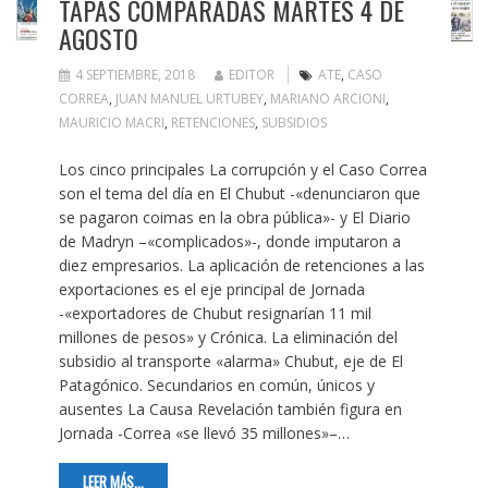
TAPAS COMPARADAS MARTES 4 DE
AGOSTO
4 SEPTIEMBRE, 2018
EDITOR
ATE
,
CASO
CORREA
,
JUAN MANUEL URTUBEY
,
MARIANO ARCIONI
,
MAURICIO MACRI
,
RETENCIONES
,
SUBSIDIOS
Los cinco principales La corrupción y el Caso Correa
son el tema del día en El Chubut -«denunciaron que
se pagaron coimas en la obra pública»- y El Diario
de Madryn –«complicados»-, donde imputaron a
diez empresarios. La aplicación de retenciones a las
exportaciones es el eje principal de Jornada
-«exportadores de Chubut resignarían 11 mil
millones de pesos» y Crónica. La eliminación del
subsidio al transporte «alarma» Chubut, eje de El
Patagónico. Secundarios en común, únicos y
ausentes La Causa Revelación también figura en
Jornada -Correa «se llevó 35 millones»–…
LEER MÁS...