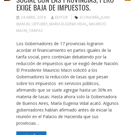
EXIGE BAJA DE IMPUESTOS.
24 ABRIL, 2018
EDITOR
ECONOMÍA
,
JUAN
MANUEL URTUBEY
,
MARIA EUGENIA VIDAL
,
MAURICIO
MACRI
,
TARIFAS
Los Gobernadores de 17 provincias lograron
acordar el financiamiento en partes iguales de la
tarifa social, pero continúan debatiendo por la
reducción de impuestos que se exigió desde Nación.
El Presidente Mauricio Macri solicitó a los
Gobernadores la reducción de tasas que pesan
sobre los impuestos en servicios públicos,
afirmando que se suele agregar hasta un 30% en
materia de tasas. Hasta ahora solo la Gobernadora
de Buenos Aires, María Eugenia Vidal acató. Algunos
gobernadores habían afirmado antes de iniciar la
reunión en el Palacio de Hacienda que sus
provincias…