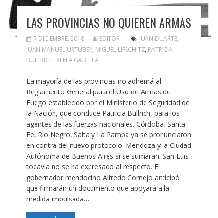
LAS PROVINCIAS NO QUIEREN ARMAS
7 DICIEMBRE, 2018
EDITOR
JUAN DUARTE
,
JUAN MANUEL URTUBEY
,
MIGUEL LIFSCHITZ
,
PATRICIA
BULLRICH
,
XENIA GABELLA
La mayoría de las provincias no adherirá al
Reglamento General para el Uso de Armas de
Fuego establecido por el Ministerio de Seguridad de
la Nación, que conduce Patricia Bullrich, para los
agentes de las fuerzas nacionales. Córdoba, Santa
Fe, Río Negro, Salta y La Pampa ya se pronunciaron
en contra del nuevo protocolo. Mendoza y la Ciudad
Autónoma de Buenos Aires sí se sumaran. San Luis
todavía no se ha expresado al respecto. El
gobernador mendocino Alfredo Cornejo anticipó
que firmarán un documento que apoyará a la
medida impulsada…