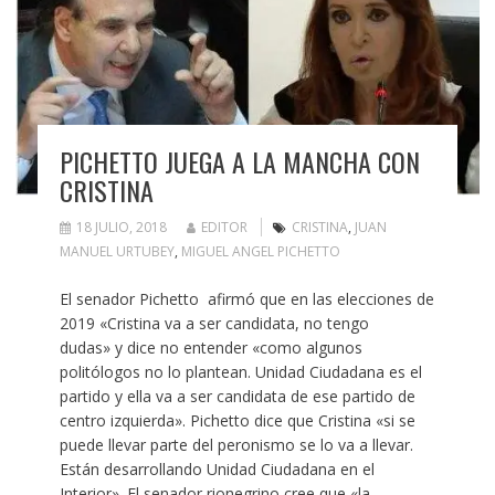
PICHETTO JUEGA A LA MANCHA CON
CRISTINA
18 JULIO, 2018
EDITOR
CRISTINA
,
JUAN
MANUEL URTUBEY
,
MIGUEL ANGEL PICHETTO
El senador Pichetto afirmó que en las elecciones de
2019 «Cristina va a ser candidata, no tengo
dudas» y dice no entender «como algunos
politólogos no lo plantean. Unidad Ciudadana es el
partido y ella va a ser candidata de ese partido de
centro izquierda». Pichetto dice que Cristina «si se
puede llevar parte del peronismo se lo va a llevar.
Están desarrollando Unidad Ciudadana en el
Interior». El senador rionegrino cree que «la