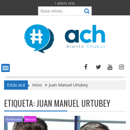
Saltar
7 AGOSTO, 2026
al
contenido
Estás acá
Inicio
Juan Manuel Urtubey
ETIQUETA:
JUAN MANUEL URTUBEY
Destacado
Nación