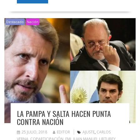
Destacado
Nación
LA PAMPA Y SALTA HACEN PUNTA
CONTRA NACIÓN
25 JULIO, 2018
EDITOR
AJUSTE
,
CARLOS
VERNA
,
COPARTICIPACIÓN
,
FMI
,
JUAN MANUEL URTUBEY
,