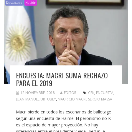
Destacado
Nación
ENCUESTA: MACRI SUMA RECHAZO
PARA EL 2019
12 NOVIEMBRE, 2018
EDITOR
CFK
,
ENCUESTA
,
JUAN MANUEL URTUBEY
,
MAURICIO MACRI
,
SERGIO MASSA
Macri pierde en todos los escenarios de ballotage
según una encuesta de Haime. El peronismo no K
es el espacio de mayor proyección. No hay
diferencias entre el presidente y Vidal. Según la