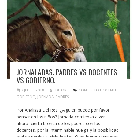
JORNALADAS: PADRES VS DOCENTES
VS GOBIERNO.
3 JULIO, 2018
EDITOR
CONFLICTO DOCENTE
,
GOBIERNO
,
JORNADA
,
PADRES
Por Analissa Del Real ¿Alguien puede por favor
pensar en los niños? Jornada comienza a ver -
ahora- cierta bronca de los padres con los
docentes, por la interminable huelga y la posibilidad
real de perder el ciclo lectivo. O no lograr recuperar