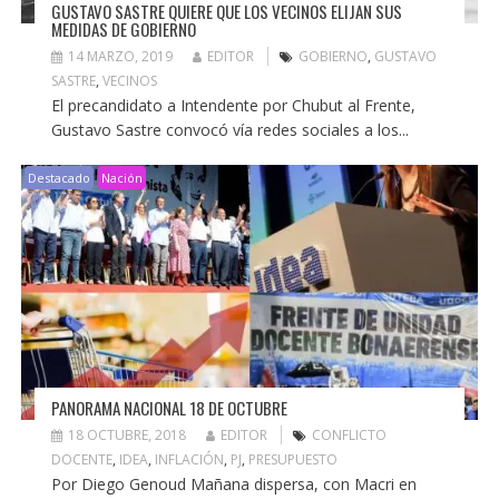
GUSTAVO SASTRE QUIERE QUE LOS VECINOS ELIJAN SUS
MEDIDAS DE GOBIERNO
14 MARZO, 2019
EDITOR
GOBIERNO
,
GUSTAVO
SASTRE
,
VECINOS
El precandidato a Intendente por Chubut al Frente,
Gustavo Sastre convocó vía redes sociales a los...
Destacado
Nación
PANORAMA NACIONAL 18 DE OCTUBRE
18 OCTUBRE, 2018
EDITOR
CONFLICTO
DOCENTE
,
IDEA
,
INFLACIÓN
,
PJ
,
PRESUPUESTO
Por Diego Genoud Mañana dispersa, con Macri en