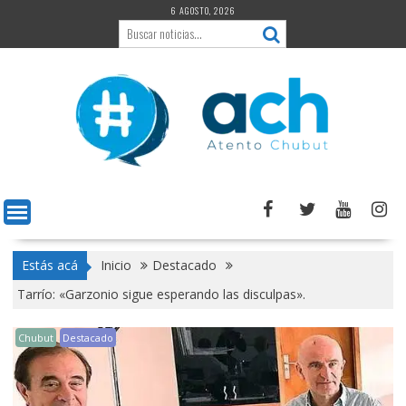
Saltar
6 AGOSTO, 2026
al
contenido
Estás acá
Inicio
Destacado
Tarrío: «Garzonio sigue esperando las disculpas».
Chubut
Destacado