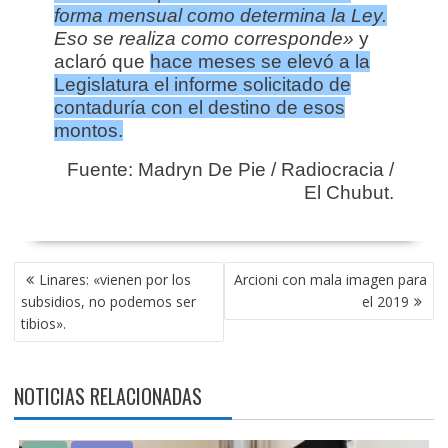
forma mensual como determina la Ley.
Eso se realiza como corresponde»
y
aclaró que
hace meses se elevó a la
Legislatura el informe
solicitado
de
contaduría con el destino de esos
montos.
Fuente: Madryn De Pie / Radiocracia /
El Chubut.
NAVEGACIÓN
Linares: «vienen por los
Arcioni con mala imagen para
DE
subsidios, no podemos ser
el 2019
ENTRADAS
tibios».
NOTICIAS RELACIONADAS