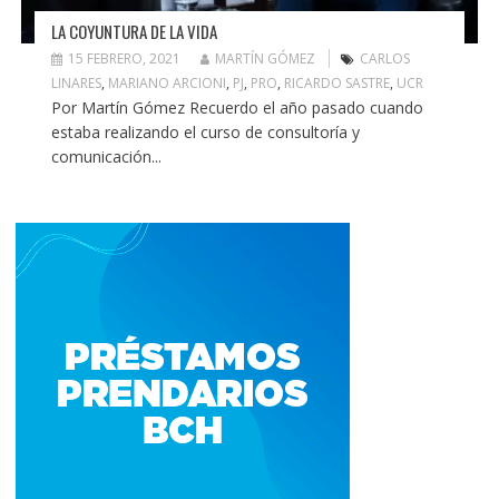
LA COYUNTURA DE LA VIDA
15 FEBRERO, 2021
MARTÍN GÓMEZ
CARLOS
LINARES
,
MARIANO ARCIONI
,
PJ
,
PRO
,
RICARDO SASTRE
,
UCR
Por Martín Gómez Recuerdo el año pasado cuando
estaba realizando el curso de consultoría y
comunicación...