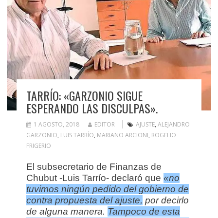
TARRÍO: «GARZONIO SIGUE
ESPERANDO LAS DISCULPAS».
1 AGOSTO, 2018
EDITOR
AJUSTE
,
ALEJANDRO
GARZONIO
,
LUIS TARRÍO
,
MARIANO ARCIONI
,
ROGELIO
FRIGERIO
El subsecretario de Finanzas de
Chubut -Luis Tarrío- declaró que
«no
tuvimos ningún pedido del gobierno de
contra propuesta del ajuste,
por decirlo
de alguna manera.
Tampoco de esta