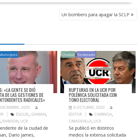
Un bombero para apagar la SCLP
Municipios
Chubut
Destacado
S: «LA GENTE SE DIÓ
RUPTURAS EN LA UCR POR
TA DE LAS GESTIONES DE
POLÉMICA SOLICITADA CON
INTENDENTES RADICALES»
TONO ELECTORAL
 DICIEMBRE, 2020
6 OCTUBRE, 2020
OR
ESQUEL
,
GAIMAN
,
EDITOR
CAMINOA
,
S
,
RAWSON
,
UCR
CIMADEVILLA
,
UCR
ntendente de la ciudad de
Se publicó en distintos
an, Dario James,
medios la extensa solicitada