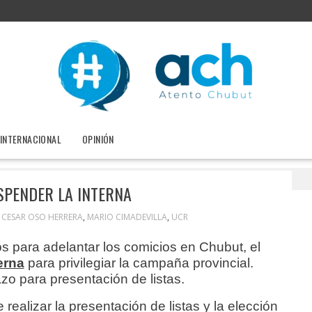
INTERNACIONAL
OPINIÓN
radical para suspender la interna
SPENDER LA INTERNA
,
CESAR OSO HERRERA
,
MARIO CIMADEVILLA
,
UCR
os para adelantar los comicios en Chubut, el
erna
para privilegiar la campaña provincial.
zo para presentación de listas.
ealizar la presentación de listas y la elección