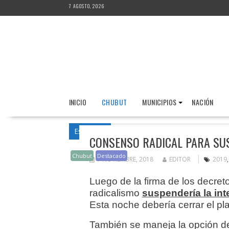
Saltar
7 AGOSTO, 2026
al
contenido
INICIO
CHUBUT
MUNICIPIOS
NACIÓN
Estás acá
Inicio
Destacado
Consenso 
CONSENSO RADICAL PARA SU
Chubut
Destacado
7 NOVIEMBRE, 2018
EDITOR
2019
Luego de la firma de los decret
radicalismo
suspendería la int
Esta noche debería cerrar el pla
También se maneja la opción de r