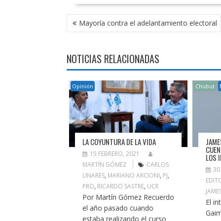
NAVEGACIÓN
Mayoría contra el adelantamiento electoral
DE
ENTRADAS
NOTICIAS RELACIONADAS
Opinión
Chubut
LA COYUNTURA DE LA VIDA
JAME
CUEN
15 FEBRERO, 2021
LOS 
MARTÍN GÓMEZ
CARLOS
30
LINARES
,
MARIANO ARCIONI
,
PJ
,
EDIT
PRO
,
RICARDO SASTRE
,
UCR
JAME
Por Martín Gómez Recuerdo
El i
el año pasado cuando
Gaim
estaba realizando el curso