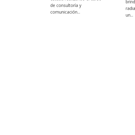
brin
de consultoría y
radi
comunicación...
un...