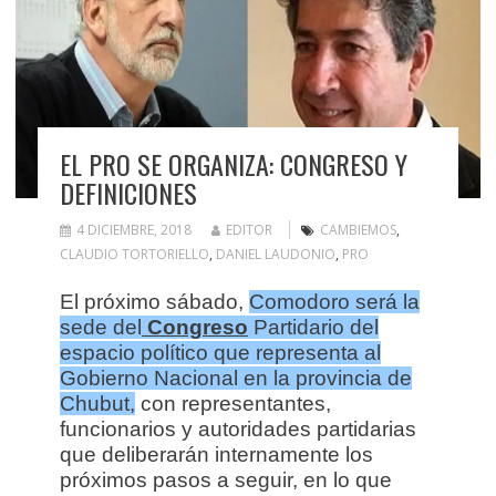
EL PRO SE ORGANIZA: CONGRESO Y
DEFINICIONES
4 DICIEMBRE, 2018
EDITOR
CAMBIEMOS
,
CLAUDIO TORTORIELLO
,
DANIEL LAUDONIO
,
PRO
El próximo sábado,
Comodoro será la
sede del
Congreso
Partidario del
espacio político que representa al
Gobierno Nacional en la provincia de
Chubut,
con representantes,
funcionarios y autoridades partidarias
que deliberarán internamente los
próximos pasos a seguir, en lo que