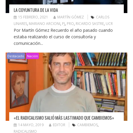
LA COYUNTURA DE LA VIDA
15 FEBRERO, 2021
MARTÍN GÓMEZ
CARLOS
LINARES
,
MARIANO ARCIONI
,
PJ
,
PRO
,
RICARDO SASTRE
,
UCR
Por Martín Gómez Recuerdo el año pasado cuando
estaba realizando el curso de consultoría y
comunicación...
Destacado
Nación
«EL RADICALISMO SALIÓ MÁS LASTIMADO QUE CAMBIEMOS»
14 MAYO, 2019
EDITOR
CAMBIEMOS
,
RADICALISMO