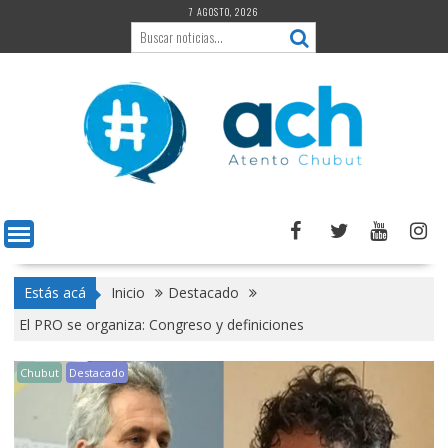
Saltar
7 AGOSTO, 2026
al
contenido
Estás acá
Inicio
Destacado
El PRO se organiza: Congreso y definiciones
Chubut
Destacado