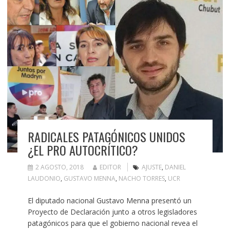
RADICALES PATAGÓNICOS UNIDOS
¿EL PRO AUTOCRÍTICO?
2 AGOSTO, 2018
EDITOR
AJUSTE
,
DANIEL
LAUDONIO
,
GUSTAVO MENNA
,
NACHO TORRES
,
UCR
El diputado nacional Gustavo Menna presentó un
Proyecto de Declaración junto a otros legisladores
patagónicos para que el gobierno nacional revea el