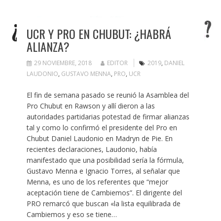
UCR Y PRO EN CHUBUT: ¿HABRÁ
ALIANZA?
29 NOVIEMBRE, 2018
EDITOR
2019
,
DANIEL
LAUDONIO
,
GUSTAVO MENNA
,
PRO
,
UCR
El fin de semana pasado se reunió la Asamblea del
Pro Chubut en Rawson y allí dieron a las
autoridades partidarias potestad de firmar alianzas
tal y como lo confirmó el presidente del Pro en
Chubut Daniel Laudonio en Madryn de Pie. En
recientes declaraciones, Laudonio, había
manifestado que una posibilidad sería la fórmula,
Gustavo Menna e Ignacio Torres, al señalar que
Menna, es uno de los referentes que “mejor
aceptación tiene de Cambiemos”. El dirigente del
PRO remarcó que buscan «la lista equilibrada de
Cambiemos y eso se tiene…