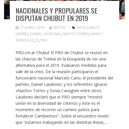
NACIONALES Y PROPULARES SE
DISPUTAN CHUBUT EN 2019
11 JUNIO, 2018
EDITOR
2019
,
CARLOS
LINARES
,
DANIEL LAUDONIO
,
NACHO TORRES
,
NANCY
GONZALEZ
,
PJ
,
PRO
PRO.cre.ar Chubut El PRO de Chubut se reunió en
las chacras de Trelew en la búsqueda de ser una
alternativa para el 2019. Evaluaron medidas para
salir de la crisis. De la reunión participaron el
funcionario nacional Marcelo Cano; el presidente del
partido, Daniel Laudonio; y los referentes Ignacio
«Nacho» Torres y Sonia Cavagnini entre otros.
Laudonio declaró que el PRO siempre “mostró
unión en la diversidad de criterios y éste es el
momento de recorrer un camino juntos para
fortalecer Cambiemos”. Sobre el encuentro reveló
que “estamos trabajando en las distintas líneas,…