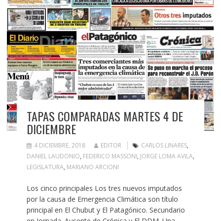
TAPAS COMPARADAS MARTES 4 DE
DICIEMBRE
4 DICIEMBRE, 2018
EDITOR
CARLOS LINARES
,
DANIEL LAUDONIO
,
FEDERICO MASSONI
,
JORGE LOMA AVILA
,
LEGISLATURA
,
MARIANO ARCIONI
Los cinco principales Los tres nuevos imputados
por la causa de Emergencia Climática son título
principal en El Chubut y El Patagónico. Secundario
en Jornada. Ausente de Crónica y El DDM. Una