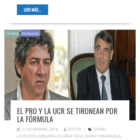
LEER MÁS...
Chubut
Destacado
EL PRO Y LA UCR SE TIRONEAN POR
LA FÓRMULA
21 NOVIEMBRE, 2018
EDITOR
DANIEL
LAUDONIO
,
EMILIANO ALVAREZ RASO
,
MARIO CIMADEVILLA
,