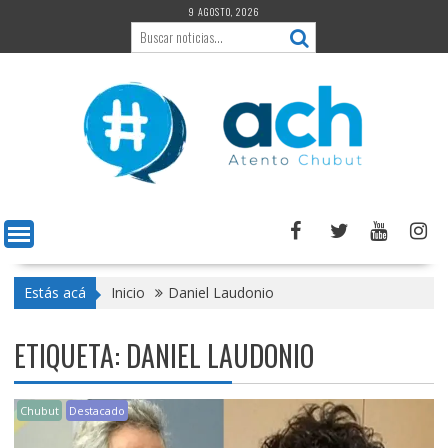
Saltar
9 AGOSTO, 2026
al
contenido
Estás acá
Inicio
Daniel Laudonio
ETIQUETA:
DANIEL LAUDONIO
Chubut
Destacado