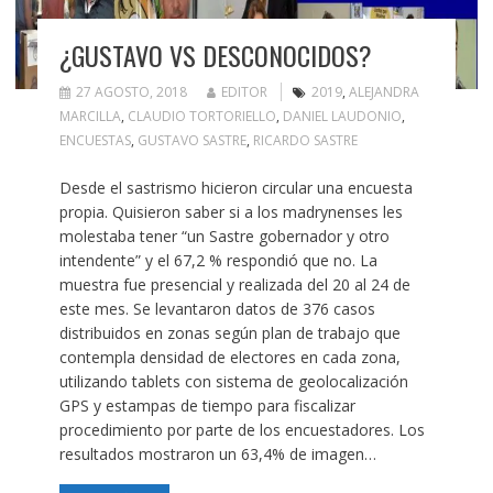
¿GUSTAVO VS DESCONOCIDOS?
27 AGOSTO, 2018
EDITOR
2019
,
ALEJANDRA
MARCILLA
,
CLAUDIO TORTORIELLO
,
DANIEL LAUDONIO
,
ENCUESTAS
,
GUSTAVO SASTRE
,
RICARDO SASTRE
Desde el sastrismo hicieron circular una encuesta
propia. Quisieron saber si a los madrynenses les
molestaba tener “un Sastre gobernador y otro
intendente” y el 67,2 % respondió que no. La
muestra fue presencial y realizada del 20 al 24 de
este mes. Se levantaron datos de 376 casos
distribuidos en zonas según plan de trabajo que
contempla densidad de electores en cada zona,
utilizando tablets con sistema de geolocalización
GPS y estampas de tiempo para fiscalizar
procedimiento por parte de los encuestadores. Los
resultados mostraron un 63,4% de imagen…