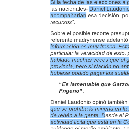
Si la fecha de las elecciones a
las nacionales-
Daniel Laudoni
acompañarían
esa decisión, por
recursos”.
Sobre el posible recorte presup
referente madrynense adelant
información es muy fresca. Es
particular la veracidad de esto,
hablado muchas veces que el go
provincia, pero si Nación no an
hubiese podido pagar los sueld
“
Es lamentable que Garzon
Frigerio
”.
Daniel Laudonio opinó también 
que se
prohíba
la minería en la
de rehén a la gente. D
esde el 
actividad lícita que está en la C
cuidando el medio ambiente. La