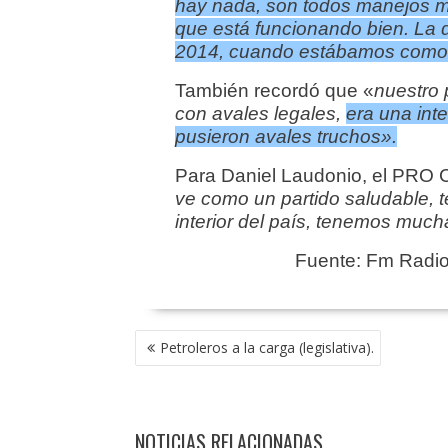
hay nada, son todos manejos mal
que está funcionando bien. La d
2014, cuando estábamos como j
También recordó que «
nuestro 
con avales legales,
era una inte
pusieron avales truchos».
Para Daniel Laudonio, el PRO C
ve como un partido saludable, 
interior del país, tenemos much
Fuente: Fm Radi
NAVEGACIÓN
Petroleros a la carga (legislativa).
DE
ENTRADAS
NOTICIAS RELACIONADAS