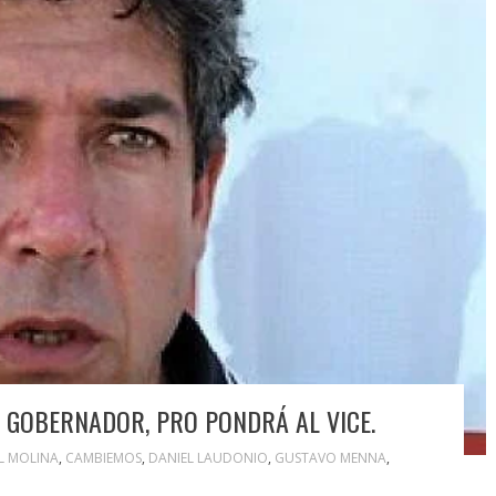
L GOBERNADOR, PRO PONDRÁ AL VICE.
L MOLINA
,
CAMBIEMOS
,
DANIEL LAUDONIO
,
GUSTAVO MENNA
,