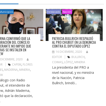
Municipios
Destacado
Nación
RNA CONFIRMÓ QUE LA
PATRICIA BULLRICH RESPALDÓ
ARACIÓN DEL CONCEJO
AL PRO CHUBUT EN LA DENUNCIA
BERANTE NO IMPIDE QUE
CONTRA EL DIPUTADO LÓPEZ
RAS SE INSTALEN EN
16 DICIEMBRE, 2020
EW
EDITOR
BULLRICH
,
 DICIEMBRE, 2020
COIMAS
,
LÓPEZ
,
MINERIA
OR
CAPEM
,
FLORES
La presidenta del PRO a
ES
,
MADERNA
,
MINERIA
,
nivel nacional, y ex ministra
EW
de la Nación, Patricia
iálogo con Radio
Bullrich, brindó...
ut, el intendente de
ew, Adrián Maderna,
ltó que la declaración,
.