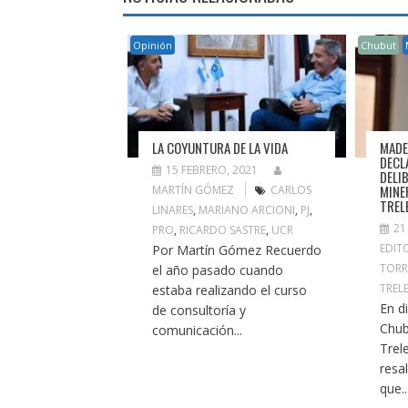
Opinión
Chubut
LA COYUNTURA DE LA VIDA
MADE
DECL
15 FEBRERO, 2021
DELI
MINE
MARTÍN GÓMEZ
CARLOS
TREL
LINARES
,
MARIANO ARCIONI
,
PJ
,
21
PRO
,
RICARDO SASTRE
,
UCR
EDIT
Por Martín Gómez Recuerdo
TORR
el año pasado cuando
TREL
estaba realizando el curso
En d
de consultoría y
Chub
comunicación...
Trel
resa
que..