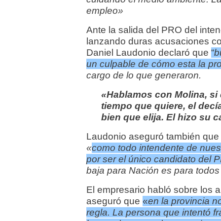
empleo»
Ante la salida del PRO del inte
lanzando duras acusaciones con
Daniel Laudonio declaró que
“
b
un culpable de cómo esta la pr
cargo de lo que generaron.
«H
ablamos con Molina, si 
tiempo que quiere, el dec
bien que elija. El hizo su
Laudonio aseguró también que l
«
como todo intendente de nuest
por ser el único candidato del 
baja para Nación es para todos 
El empresario habló sobre los a
aseguró que
«
en la provincia 
regla. La persona que intentó f