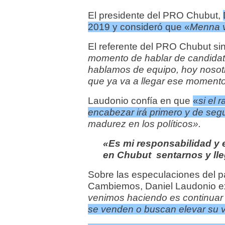
El presidente del PRO Chubut,
2019 y consideró que «
Menna v
El referente del PRO Chubut s
momento de hablar de candidat
hablamos de equipo, hoy noso
que ya va a llegar ese momento
Laudonio confía en que
«
si el 
encabezar irá primero y de se
madurez en los políticos».
«Es mi responsabilidad y 
en Chubut sentarnos y lle
Sobre las especulaciones del p
Cambiemos, Daniel Laudonio
e
venimos haciendo es continuar
se venden o buscan elevar su v