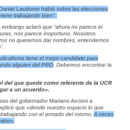
Daniel Laudonio habló sobre las elecciones
iene trabajando bien”.
in embargo aclaró que
“ahora no parece el
uras, nos parece inoportuno. Nosotros
tros no queremos dar nombres, entendemos
”
.
radicalismo tiene el mejor candidato para
gundo alguien del PRO
. Debemos encontrar la
el del que quede como referente de la UCR
gar a un acuerdo».
aso del gobernador Mariano Arcioni a
xplicó que
«desde nuestro espacio lo que
 trabajando con el armado del mismo.
A veces
alor».