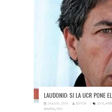
LAUDONIO: SI LA UCR PONE E
24 JULIO, 2018
EDITOR
2019
,
ARIE
MINERIA
,
PRO