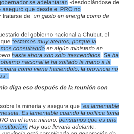
 gobernador se adelantaran
-desdoblándose de
o aseguró que desde el PRO no
 tratarse de “
un gasto en energía como de
uestario del gobierno nacional a Chubut, el
ó que
“estamos muy atentos, porque la
tamos consultando
en algún ministerio en
 pero
hasta ahora son solo trascendidos
.
Se ha
bierno nacional le ha soltado la mano a la
ticipara como viene haciéndolo, la provincia no
os
”.
io diga eso después de la reunión con
sobre la minería y asegura que
“
es lamentable
 meseta. Es lamentable cuando la política toma
PRO en el tema minero,
pensamos que es una
onstitución.
Hay que llevarla adelante,
 provincia está complicada en generación de