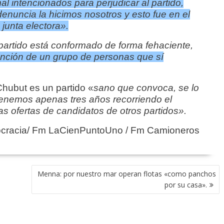
 intencionados para perjudicar al partido,
enuncia la hicimos nosotros y esto fue en el
unta electora».
partido está conformado de forma fehaciente,
nción de un grupo de personas que sí
hubut es un partido «
sano que convoca, se lo
tenemos apenas tres años recorriendo el
as ofertas de candidatos de otros partidos».
ocracia/ Fm LaCienPuntoUno / Fm Camioneros
Menna: por nuestro mar operan flotas «como panchos
por su casa».