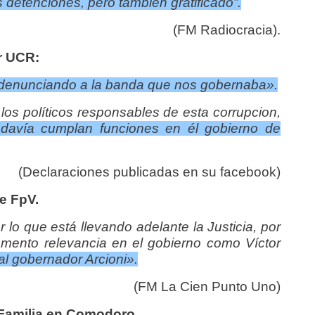
s detenciones, pero también gratificado”.
(FM Radiocracia).
r UCR:
denunciando a la banda que nos gobernaba».
s políticos responsables de esta corrupcion,
odavía cumplan funciones en él gobierno de
(Declaraciones publicadas en su facebook)
e FpV.
or lo que está llevando adelante la Justicia, por
mento relevancia en el gobierno como Víctor
al
gobernador Arcioni».
(FM La Cien Punto Uno)
e Familia en Comodoro