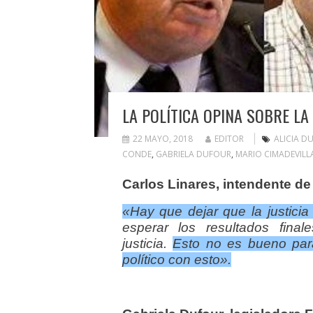
LA POLÍTICA OPINA SOBRE L
22 MAYO, 2018
EDITOR
ALICIA D
CONDE
,
GABRIELA DUFOUR
,
MARIO CIMADEVILL
Carlos Linares, intendente 
«Hay que dejar que la justicia
esperar los resultados fina
justicia.
Esto no es bueno para
político con esto».