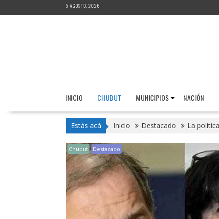
Saltar
5 AGOSTO, 2026
al
contenido
INICIO
CHUBUT
MUNICIPIOS
NACIÓN
Estás acá
Inicio
Destacado
La polític
Chubut
Destacado