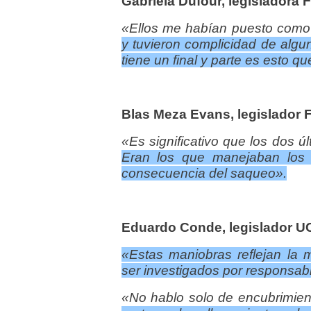
Gabriela Dufour, legisladora 
«Ellos me habían puesto como
y tuvieron complicidad de algu
tiene un final y parte es esto q
Blas Meza Evans, legislador 
«Es significativo que los dos 
Eran los que manejaban los f
consecuencia del saqueo».
‏Eduardo Conde, legislador U
«Estas maniobras reflejan la m
ser investigados por responsabl
«No hablo solo de encubrimie