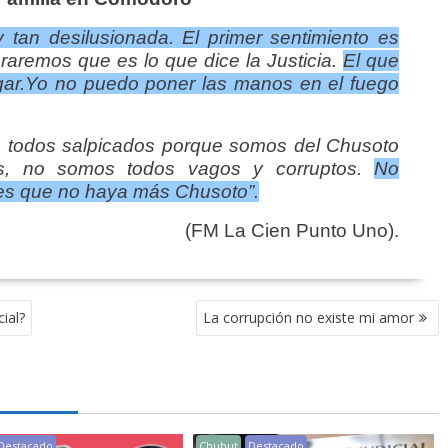
y tan desilusionada.
El primer sentimiento es
aremos que es lo que dice la Justicia.
El que
ar.
Yo no puedo poner las manos en el fuego
todos salpicados porque somos del Chusoto
s, no somos todos vagos y corruptos.
No
tes que no haya más Chusoto”.
(FM La Cien Punto Uno).
ial?
La corrupción no existe mi amor
Destacado
Chubut
Destacado