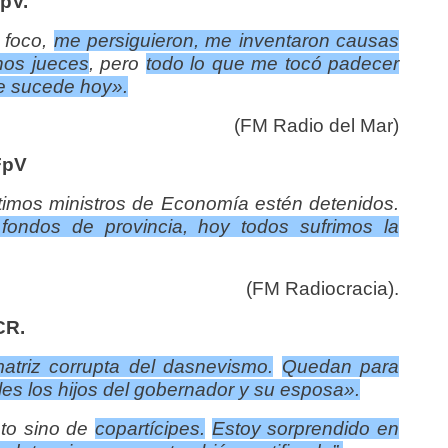
FpV.
 foco,
me persiguieron, me inventaron causas
nos jueces
, pero
todo lo que me tocó padecer
ue sucede hoy».
(FM Radio del Mar)
FpV
últimos ministros de Economía estén detenidos.
ondos de provincia, hoy todos sufrimos la
(FM Radiocracia).
CR.
atriz corrupta del dasnevismo.
Quedan para
es los hijos del gobernador y su esposa».
nto sino de
copartícipes.
Estoy s
orprendido en