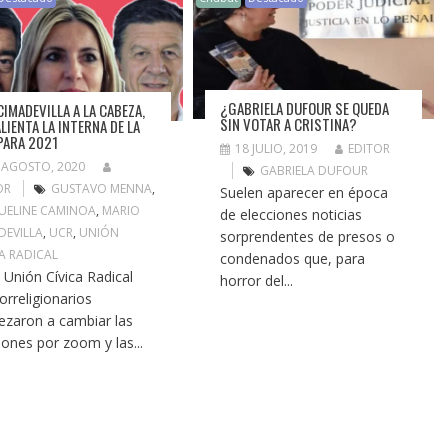
¿GABRIELA DUFOUR SE QUEDA
CIMADEVILLA A LA CABEZA,
SIN VOTAR A CRISTINA?
LIENTA LA INTERNA DE LA
PARA 2021
18 JULIO, 2019
EDITOR
 AGOSTO, 2020
GABRIELA DUFOUR
OR
GUSTAVO MENNA
,
Suelen aparecer en época
UELINE CAMINOA
,
MARIO
de elecciones noticias
DEVILLA
,
UCR
,
UNIÓN
sorprendentes de presos o
CA RADICAL
condenados que, para
a Unión Cívica Radical
horror del...
correligionarios
zaron a cambiar las
iones por zoom y las...