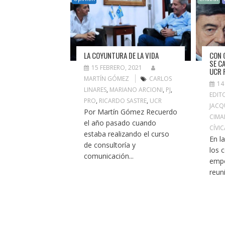
LA COYUNTURA DE LA VIDA
CON 
SE CA
15 FEBRERO, 2021
UCR 
MARTÍN GÓMEZ
CARLOS
14
LINARES
,
MARIANO ARCIONI
,
PJ
,
EDIT
PRO
,
RICARDO SASTRE
,
UCR
JACQ
Por Martín Gómez Recuerdo
CIMA
el año pasado cuando
CÍVI
estaba realizando el curso
En l
de consultoría y
los 
comunicación...
empe
reun