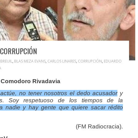
A CORRUPCIÓN
UBREUIL
,
BLAS MEZA EVANS
,
CARLOS LINARES
,
CORRUPCIÓN
,
EDUARDO
A
de Comodoro Rivadavia
 actúe, no tener nosotros el dedo acusador
y
les. Soy respetuoso de los tiempos de la
 nadie y hay gente que quiere sacar rédito
(FM Radiocracia).