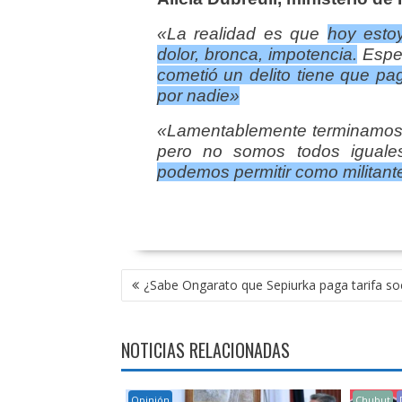
«La realidad es que
hoy esto
dolor, bronca, impotencia.
Esper
cometió un delito tiene que pag
por nadie»
«Lamentablemente terminamos 
pero no somos todos iguale
podemos permitir como militan
NAVEGACIÓN
¿Sabe Ongarato que Sepiurka paga tarifa soc
DE
ENTRADAS
NOTICIAS RELACIONADAS
Opinión
Chubut