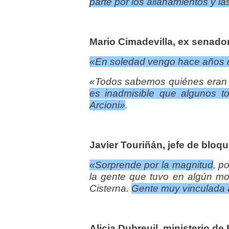
parte por los allanamientos y la
Mario Cimadevilla, ex senado
«En soledad vengo hace años 
«Todos sabemos quiénes eran lo
es inadmisible que algunos t
Arcioni»
.
Javier Touriñán, jefe de bloqu
«
Sorprende por la magnitud
, p
la gente que tuvo en algún mo
Cisterna.
Gente muy vinculada 
Alicia Dubreuil, ministerio d