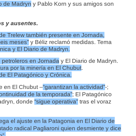
io de Madryn
y
Pablo Korn y sus amigos
son
s y ausentes.
o de Trelew también presente en Jornada,
seis meses”
y Béliz reclamó medidas. Tema
nica y El Diario de Madryn.
 petroleros en Jornada
y El Diario de Madryn.
ra por la minería en El Chubut
.
de El Patagónico y Crónica.
te en
El Chubut –
“garantizan la actividad”
-;
ontinuidad de la temporada”
;
El Patagónico
Madryn, donde
“sigue operativa”
tras el voraz
ega el ajuste en la Patagonia en El Diario de
utado radical Pagliaroni quien desmiente y dice
o”
.