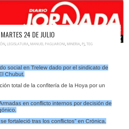
MARTES 24 DE JULIO
IÓN
,
LEGISLATURA
,
MANUEL PAGLIARONI
,
MINERIA
,
PJ
,
TEG
lido social en Trelew dado por el sindicato de
El Chubut.
ión total de la confitería de la Hoya por un
Armadas en conflicto internos por decisión de
gónico.
se fortaleció tras los conflictos” en Crónica.