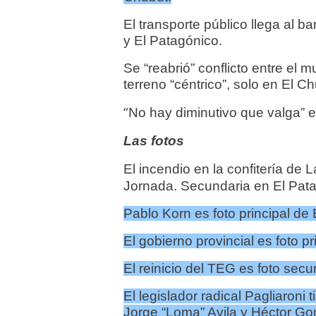
El transporte público llega al b
y El Patagónico.
Se “reabrió” conflicto entre el 
terreno “céntrico”, solo en El Ch
“
No hay diminutivo que valga” es
Las fotos
El incendio en la confitería de 
Jornada.
Secundaria en El Pata
Pablo Korn es foto principal de
El gobierno provincial es foto pr
El reinicio del TEG es foto sec
El legislador radical Pagliaroni 
Jorge “Loma” Avila y Héctor Gon