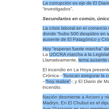
La corrupción
es eje de El Diar
“investigados”.
Secundarios en común, único
La crisis laboral en el comerci
donde “hubo 500 despidos en 
ausente de El Patagónico y Cró
Hoy “esperan fuerte marcha” de
La
UOCRA marcha a la Legislatu
Llamativamente,
tema ausente 
El incendio en La Hoya presen
Crónica –
”
buscan asegurar la c
–
“
hoy reabre”
-;
y El Diario de 
incendio.
Nación desmiente a Arcioni y ni
Madryn.
En El Chubut es el dip
que “Garzonio es muy mentiros