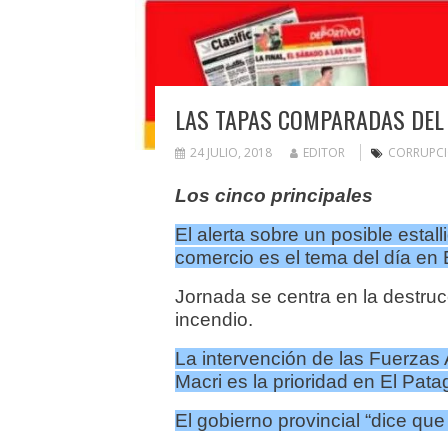
LAS TAPAS COMPARADAS DEL 
24 JULIO, 2018
EDITOR
CORRUPC
Los cinco principales
El alerta sobre un posible estal
comercio es el tema del día en 
Jornada se centra en la destrucc
incendio.
La intervención de las Fuerzas 
Macri es la prioridad en El Pata
El gobierno provincial “dice que 