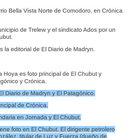
arrio Bella Vista Norte de Comodoro, en Crónica
municipio de Trelew y el sindicato Ados por un
ubut.
 la editorial de El Diario de Madryn.
La Hoya es foto principal de El Chubut y
gónico y Crónica.
 El Diario de Madryn y El Patagónico.
incipal de Crónica.
undaria en Jornada y El Chubut.
tiene foto en El Chubut. El dirigente petrolero
zález, titular de Luz y Fuerza (dueño de