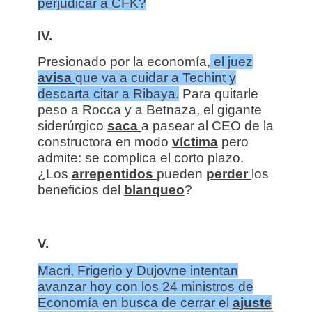
perjudicar a CFK?
IV.
Presionado por la economía,
el juez
avisa
que va a cuidar a Techint y
descarta citar a Ribaya.
Para quitarle
peso a Rocca y a Betnaza, el gigante
siderúrgico
saca
a pasear al CEO de la
constructora en modo
víctima
pero
admite: se complica el corto plazo.
¿Los
arrepentidos
pueden
perder
los
beneficios del
blanqueo
?
V.
Macri, Frigerio y Dujovne intentan
avanzar hoy con los 24 ministros de
Economía en busca de cerrar el
ajuste