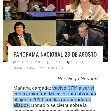
PANORAMA NACIONAL 23 DE AGOSTO
23 AGOSTO, 2018
EDITOR
CRISTINA
,
MAURICIO MACRI
,
MIGUEL PICHETTO
Por Diego Genoud
Mañana
cargada
:
vuelve CFK a ser el
centro, mientras Macri intenta abrochar
el ajuste 2019 con los gobernadores
aliados.
Bonadio se cierra sobre la
senadora y promete no complicar más