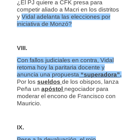
¿El PJ quiere a CFK presa para
competir aliado a Macri en los distritos
y
Vidal adelanta las elecciones por
iniciativa de Monzó?
VIII.
Con fallos judiciales en contra, Vidal
retoma hoy la paritaria docente y
anuncia una propuesta
“superadora”
.
Por los
sueldos
de los obispos, lanza
Peña un
apóstol
negociador para
moderar el encono de Francisco con
Mauricio.
IX.
Pese a la devaluación, el rojo