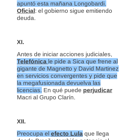
apuntó esta mañana Longobardi.
Oficial
: el gobierno sigue emitiendo
deuda.
XI.
Antes de iniciar acciones judiciales,
Telefónica
le pide a Sica que frene al
gigante de Magnetto y David Martinez
en servicios convergentes y pide que
la megafusionada devuelva las
licencias.
En qué puede
perjudicar
Macri al Grupo Clarín.
XII.
Preocupa el
efecto Lula
que llega