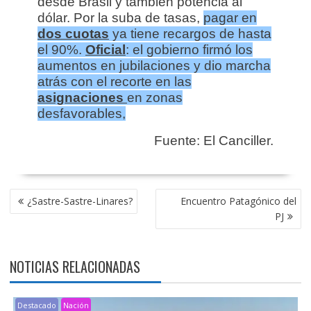
desde Brasil y también potencia al
dólar. Por la suba de tasas,
pagar en
dos cuotas
ya tiene recargos de hasta
el 90%.
Oficial
: el gobierno firmó los
aumentos en jubilaciones y dio marcha
atrás con el recorte en las
asignaciones
en zonas
desfavorables,
Fuente: El Canciller.
NAVEGACIÓN
¿Sastre-Sastre-Linares?
Encuentro Patagónico del
DE
PJ
ENTRADAS
NOTICIAS RELACIONADAS
Destacado
Nación