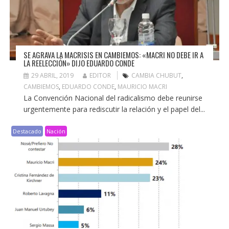
SE AGRAVA LA MACRISIS EN CAMBIEMOS: «MACRI NO DEBE IR A
LA REELECCIÓN» DIJO EDUARDO CONDE
29 ABRIL, 2019
EDITOR
CAMBIA CHUBUT
,
CAMBIEMOS
,
EDUARDO CONDE
,
MAURICIO MACRI
La Convención Nacional del radicalismo debe reunirse
urgentemente para rediscutir la relación y el papel del...
Destacado
Nación