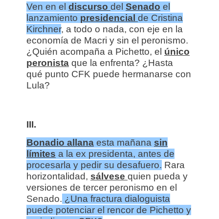
Ven en el
discurso
del
Senado
el
lanzamiento
presidencial
de Cristina
Kirchner
, a todo o nada, con eje en la
economía de Macri y sin el peronismo.
¿Quién acompaña a Pichetto, el
único
peronista
que la enfrenta? ¿Hasta
qué punto CFK puede hermanarse con
Lula?
III.
Bonadio
allana
esta mañana
sin
límites
a la ex presidenta, antes de
procesarla y pedir su desafuero.
Rara
horizontalidad,
sálvese
quien pueda y
versiones de tercer peronismo en el
Senado.
¿Una fractura dialoguista
puede potenciar el rencor de Pichetto y