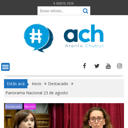
Saltar
8 AGOSTO, 2026
al
contenido
Estás acá
Inicio
Destacado
Panorama Nacional 23 de agosto
Destacado
Nación