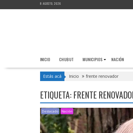
Saltar
8 AGOSTO, 2026
al
contenido
INICIO
CHUBUT
MUNICIPIOS
NACIÓN
Estás acá
Inicio
frente renovador
ETIQUETA:
FRENTE RENOVADO
Destacado
Nación