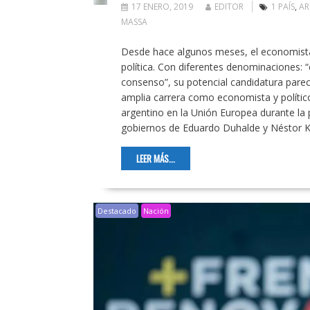
17 ENERO, 2019
EDITOR
1 PAÍS
,
AR
MASSA
Desde hace algunos meses, el economista
política. Con diferentes denominaciones: “
consenso”, su potencial candidatura parec
amplia carrera como economista y polític
argentino en la Unión Europea durante la 
gobiernos de Eduardo Duhalde y Néstor Ki
LEER MÁS...
Destacado
Nación