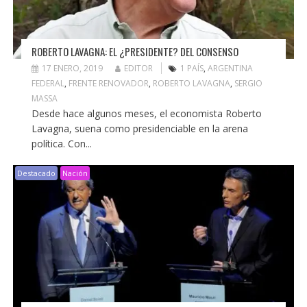
ROBERTO LAVAGNA: EL ¿PRESIDENTE? DEL CONSENSO
17 ENERO, 2019
EDITOR
1 PAÍS
,
ARGENTINA
FEDERAL
,
FRENTE RENOVADOR
,
ROBERTO LAVAGNA
,
SERGIO
MASSA
Desde hace algunos meses, el economista Roberto
Lavagna, suena como presidenciable en la arena
política. Con...
Destacado
Nación