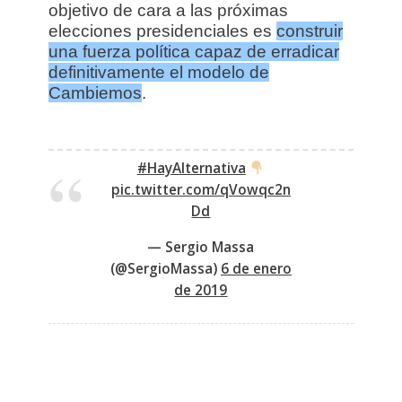
objetivo de cara a las próximas
elecciones presidenciales es
construir
una fuerza política capaz de erradicar
definitivamente el modelo de
Cambiemos
.
#HayAlternativa
pic.twitter.com/qVowqc2n
Dd
— Sergio Massa
(@SergioMassa)
6 de enero
de 2019