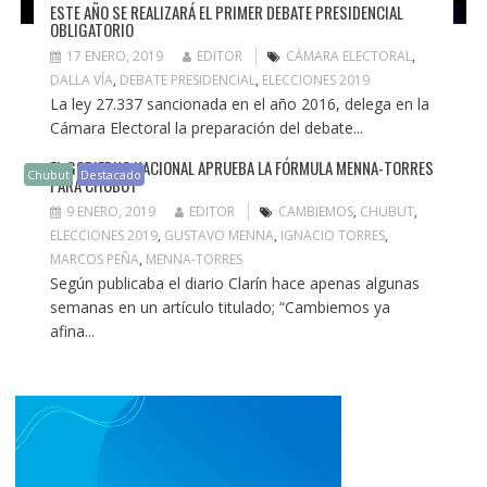
ESTE AÑO SE REALIZARÁ EL PRIMER DEBATE PRESIDENCIAL
OBLIGATORIO
17 ENERO, 2019
EDITOR
CÁMARA ELECTORAL
,
DALLA VÍA
,
DEBATE PRESIDENCIAL
,
ELECCIONES 2019
La ley 27.337 sancionada en el año 2016, delega en la
Cámara Electoral la preparación del debate...
EL GOBIERNO NACIONAL APRUEBA LA FÓRMULA MENNA-TORRES
Chubut
Destacado
PARA CHUBUT
9 ENERO, 2019
EDITOR
CAMBIEMOS
,
CHUBUT
,
ELECCIONES 2019
,
GUSTAVO MENNA
,
IGNACIO TORRES
,
MARCOS PEÑA
,
MENNA-TORRES
Según publicaba el diario Clarín hace apenas algunas
semanas en un artículo titulado; “Cambiemos ya
afina...