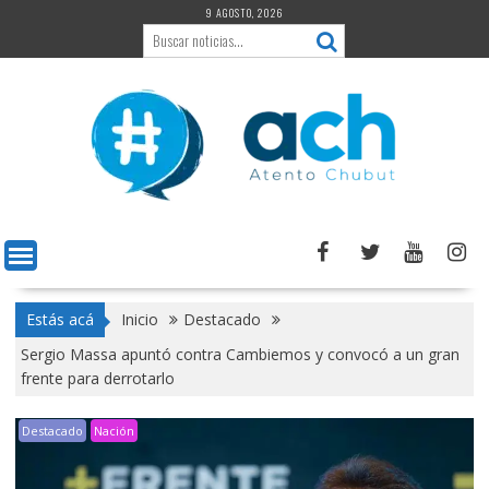
Saltar
9 AGOSTO, 2026
al
contenido
Estás acá
Inicio
Destacado
Sergio Massa apuntó contra Cambiemos y convocó a un gran
frente para derrotarlo
Destacado
Nación