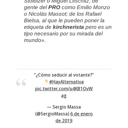
Stolbizer o Miguel Lifschitz; de
gente del
PRO
como Emilio Monzo
o Nicolás Massot; de los Rafael
Bielsa, al que le pueden poner la
etiqueta de
kirchnerista
pero es un
tipo necesario por su mirada del
mundo»
.
“¿Cómo seducir al votante?”
#HayAlternativa
pic.twitter.com/u4KB1OvW
ag
— Sergio Massa
(@SergioMassa)
6 de enero
de 2019