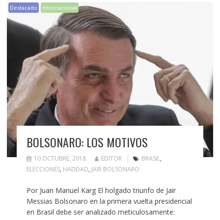
Destacado
Internacional
BOLSONARO: LOS MOTIVOS
10 OCTUBRE, 2018
EDITOR
BRASIL
,
ELECCIONES
,
HADDAD
,
JAIR BOLSONARO
Por Juan Manuel Karg El holgado triunfo de Jair
Messias Bolsonaro en la primera vuelta presidencial
en Brasil debe ser analizado meticulosamente: