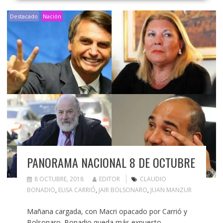
Destacado
Nación
PANORAMA NACIONAL 8 DE OCTUBRE
8 OCTUBRE, 2018
EDITOR
CLAUDIO
BONADIO
,
ELISA CARRIÓ
,
JAIR BOLSONARO
,
JUAN MANZUR
Mañana cargada, con Macri opacado por Carrió y
Bolsonaro. Bonadio queda más expuesto