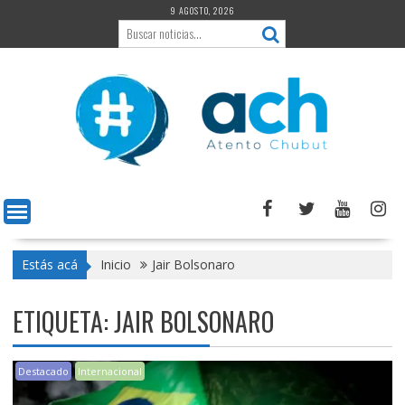
Saltar
9 AGOSTO, 2026
al
contenido
Estás acá
Inicio
Jair Bolsonaro
ETIQUETA:
JAIR BOLSONARO
Destacado
Internacional