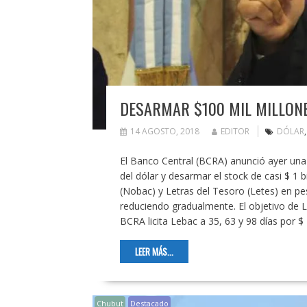
DESARMAR $100 MIL MILLONE
14 AGOSTO, 2018
EDITOR
DÓLAR
El Banco Central (BCRA) anunció ayer una 
del dólar y desarmar el stock de casi $ 1 
(Nobac) y Letras del Tesoro (Letes) en pe
reduciendo gradualmente. El objetivo de 
BCRA licita Lebac a 35, 63 y 98 días por $
LEER MÁS...
Chubut
Destacado