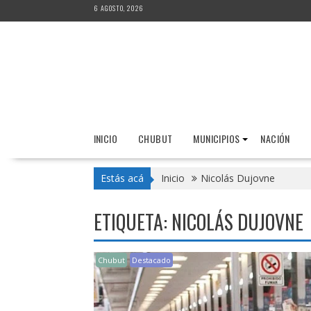
Saltar
6 AGOSTO, 2026
al
contenido
INICIO
CHUBUT
MUNICIPIOS
NACIÓN
Estás acá
Inicio
Nicolás Dujovne
ETIQUETA:
NICOLÁS DUJOVNE
Chubut
Destacado