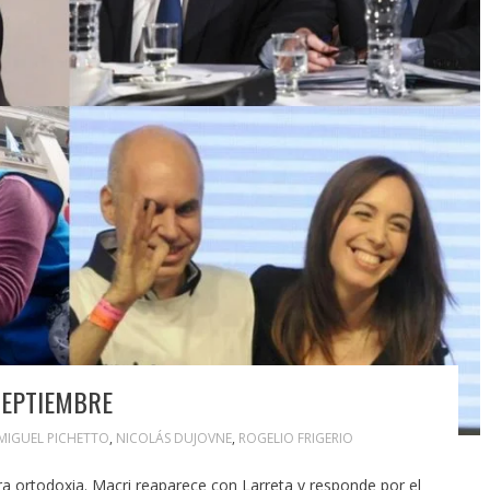
SEPTIEMBRE
MIGUEL PICHETTO
,
NICOLÁS DUJOVNE
,
ROGELIO FRIGERIO
 ortodoxia. Macri reaparece con Larreta y responde por el