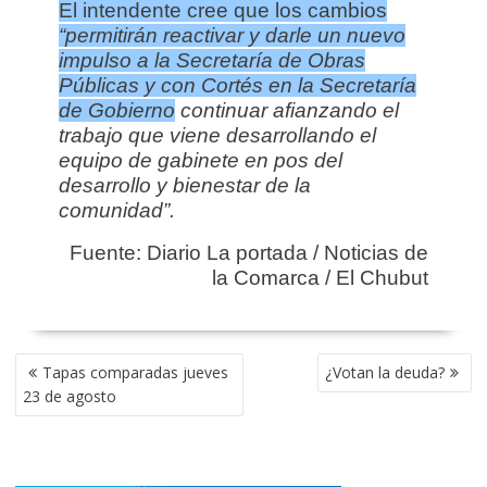
El intendente cree que los cambios
“permitirán reactivar y darle un nuevo
impulso a la Secretaría de Obras
Públicas y con Cortés en la Secretaría
de Gobierno
continuar afianzando el
trabajo que viene desarrollando el
equipo de gabinete en pos del
desarrollo y bienestar de la
comunidad”.
Fuente: Diario La portada / Noticias de
la Comarca / El Chubut
NAVEGACIÓN
Tapas comparadas jueves
¿Votan la deuda?
DE
23 de agosto
ENTRADAS