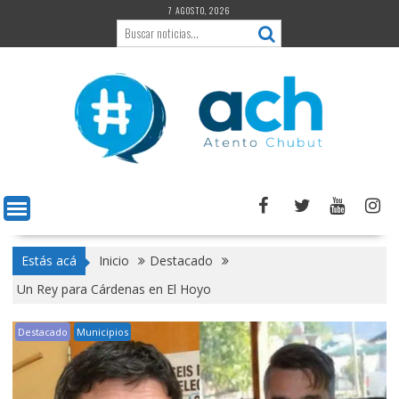
Saltar
7 AGOSTO, 2026
al
contenido
Estás acá
Inicio
Destacado
Un Rey para Cárdenas en El Hoyo
Destacado
Municipios