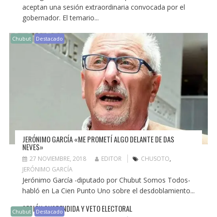
aceptan una sesión extraordinaria convocada por el
gobernador. El temario...
Chubut
Destacado
JERÓNIMO GARCÍA «ME PROMETÍ ALGO DELANTE DE DAS
NEVES»
27 NOVIEMBRE, 2018
EDITOR
CHUSOTO
,
JERÓNIMO GARCÍA
Jerónimo García -diputado por Chubut Somos Todos-
habló en La Cien Punto Uno sobre el desdoblamiento...
SESIÓN SUSPENDIDA Y VETO ELECTORAL
Chubut
Destacado