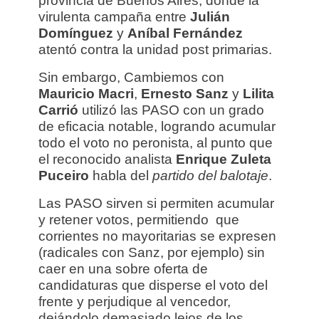
provincia de Buenos Aires, donde la
virulenta campaña entre
Julián
Domínguez
y
Aníbal Fernández
atentó contra la unidad post primarias.
Sin embargo, Cambiemos con
Mauricio Macri
,
Ernesto Sanz
y
Lilita
Carrió
utilizó las PASO con un grado
de eficacia notable, logrando acumular
todo el voto no peronista, al punto que
el reconocido analista
Enrique Zuleta
Puceiro
habla del
partido del balotaje
.
Las PASO sirven si permiten acumular
y retener votos, permitiendo que
corrientes no mayoritarias se expresen
(radicales con Sanz, por ejemplo) sin
caer en una sobre oferta de
candidaturas que disperse el voto del
frente y perjudique al vencedor,
dejándolo demasiado lejos de los