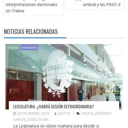
ENTRADAS
interpretaciones electorales
umbral y las PASO
en Trelew
NOTICIAS RELACIONADAS
Chubut
Destacado
LEGISLATURA: ¿HABRÁ SESIÓN EXTRAORDINARIA?
20 DICIEMBRE, 2018
EDITOR
DEUDA
,
JERÓNIMO
GARCÍA
,
LEGISLATURA
La Legislatura se reúne mañana para decidir si