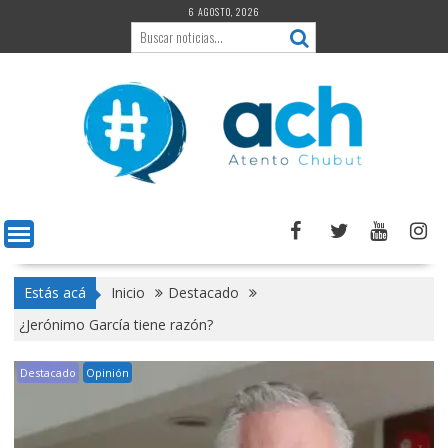
Saltar
6 AGOSTO, 2026
al
contenido
Estás acá
Inicio
Destacado
¿Jerónimo García tiene razón?
Destacado
Opinión