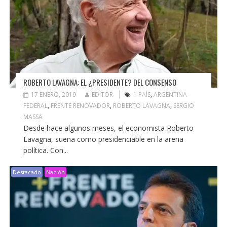
ROBERTO LAVAGNA: EL ¿PRESIDENTE? DEL CONSENSO
17 ENERO, 2019
EDITOR
1 PAÍS
,
ARGENTINA
FEDERAL
,
FRENTE RENOVADOR
,
ROBERTO LAVAGNA
,
SERGIO
MASSA
Desde hace algunos meses, el economista Roberto
Lavagna, suena como presidenciable en la arena
política. Con...
Destacado
Nación