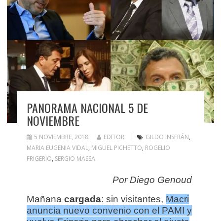
PANORAMA NACIONAL 5 DE
NOVIEMBRE
5 NOVIEMBRE, 2018
EDITOR
GILDO INSFRÁN
,
MARIA EUGENIA VIDAL
,
MIGUEL PICHETTO
,
ROGELIO
FRIGERIO
,
SERGIO MASSA
Por Diego Genoud
Mañana
cargada
: sin visitantes,
Macri
anuncia nuevo convenio con el PAMI y