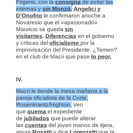
Frigerio, con la
consigna
de evitar las
internas y
sin Monzó
.
Angelici y
D’Onofrio
le confirmaron anoche a
Novaresio que el «apasionado»
Mauricio se queda
sin
visitantes
.
Diferencias
en el gobierno
y críticas del
oficialismo
por la
improvisación del Presidente. ¿Temen?
en el club de Macri que pase
lo peor.
IV.
Macri le tiende la mesa mañana a la
pareja oficialista de la Corte,
Rosenkrantz/Highton.
Ven
que
quema
el expediente
de
jubilados
que puede alterar
las
cuentas
del joven manos de tijera,
apura
Rosatti
y dice
Lorenzetti
que la