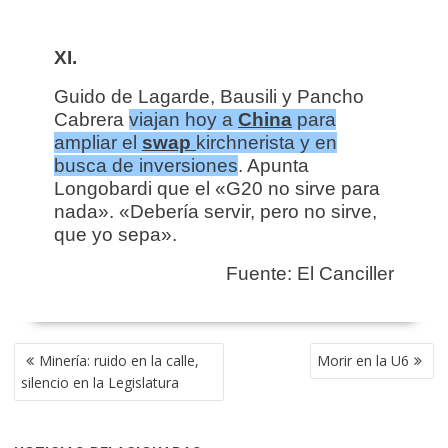
XI.
Guido de Lagarde, Bausili y Pancho
Cabrera
viajan hoy a
China
para
ampliar el
swap
kirchnerista y en
busca de inversiones
. Apunta
Longobardi que el «G20 no sirve para
nada». «Debería servir, pero no sirve,
que yo sepa».
Fuente: El Canciller
NAVEGACIÓN
Minería: ruido en la calle,
Morir en la U6
DE
silencio en la Legislatura
ENTRADAS