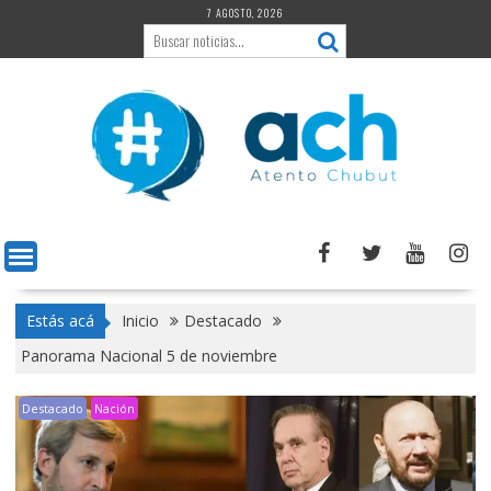
Saltar
7 AGOSTO, 2026
al
contenido
Estás acá
Inicio
Destacado
Panorama Nacional 5 de noviembre
Destacado
Nación